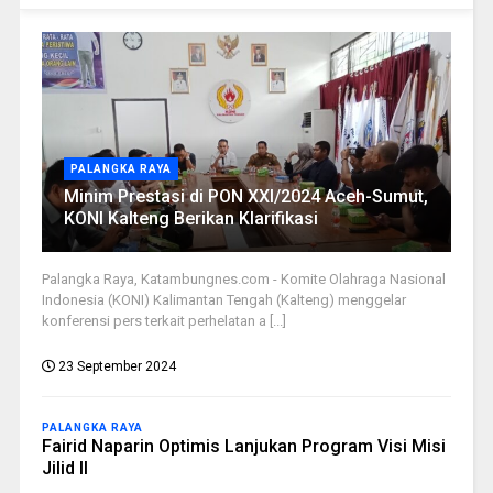
PALANGKA RAYA
Minim Prestasi di PON XXI/2024 Aceh-Sumut,
KONI Kalteng Berikan Klarifikasi
Palangka Raya, Katambungnes.com - Komite Olahraga Nasional
Indonesia (KONI) Kalimantan Tengah (Kalteng) menggelar
konferensi pers terkait perhelatan a [...]
23 September 2024
PALANGKA RAYA
Fairid Naparin Optimis Lanjukan Program Visi Misi
Jilid II