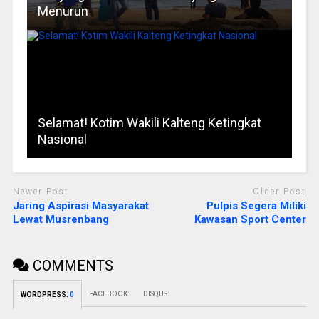
Menurun
Selamat! Kotim Wakili Kalteng Ketingkat
Nasional
Newer Post
Older Post
Jaring Aspirasi Masyarakat
Pulpis Segera Miliki
Lewat Musrenbang
Kawasan Sport Center
COMMENTS
FACEBOOK:
DISQUS:
WORDPRESS:
0