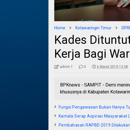
Home
Kotawaringin Timur
DPRD
Kades Dituntu
Kerja Bagi War
admin 1
0
6 Maret 2019 13:38
BPKnews - SAMPIT - Demi meningk
khususnya di Kabupaten Kotawaring
Fungsi Pengawasan Bukan Hanya T
Kamala Serap Aspirasi Masyarakat
Pembahasan RAPBD 2019 Dilakukan P