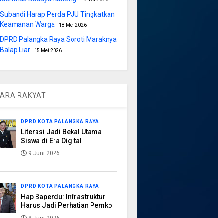
Subandi Harap Perda PJU Tingkatkan
Keamanan Warga
18 Mei 2026
DPRD Palangka Raya Soroti Maraknya
Balap Liar
15 Mei 2026
ARA RAKYAT
DPRD KOTA PALANGKA RAYA
Literasi Jadi Bekal Utama
Siswa di Era Digital
9 Juni 2026
DPRD KOTA PALANGKA RAYA
Hap Baperdu: Infrastruktur
Harus Jadi Perhatian Pemko