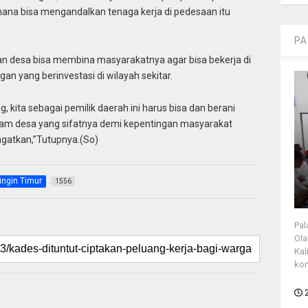
na bisa mengandalkan tenaga kerja di pedesaan itu
PA
n desa bisa membina masyarakatnya agar bisa bekerja di
 yang berinvestasi di wilayah sekitar.
g, kita sebagai pemilik daerah ini harus bisa dan berani
am desa yang sifatnya demi kepentingan masyarakat
 ingatkan,”Tutupnya.(So)
ingin Timur
1556
Pal
Ola
Kal
kon