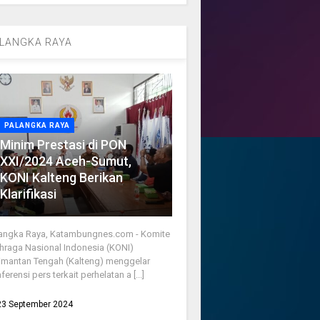
LANGKA RAYA
PALANGKA RAYA
Minim Prestasi di PON
XXI/2024 Aceh-Sumut,
KONI Kalteng Berikan
Klarifikasi
angka Raya, Katambungnes.com - Komite
hraga Nasional Indonesia (KONI)
imantan Tengah (Kalteng) menggelar
ferensi pers terkait perhelatan a [...]
23 September 2024