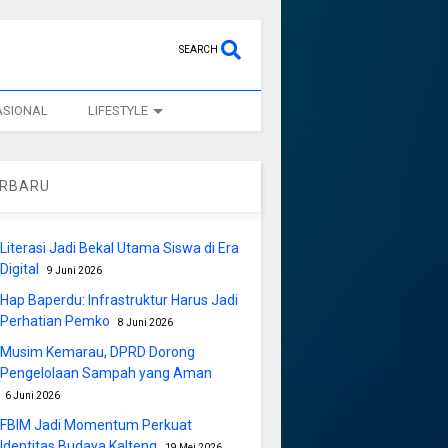
SEARCH
ASIONAL
LIFESTYLE
ERBARU
Literasi Jadi Bekal Utama Siswa di Era
Digital
9 Juni 2026
Hap Baperdu: Infrastruktur Harus Jadi
Perhatian Pemko
8 Juni 2026
Musim Kemarau, DPRD Dorong
Pengelolaan Sampah yang Aman
6 Juni 2026
FBIM Jadi Momentum Perkuat
Identitas Budaya Kalteng
19 Mei 2026