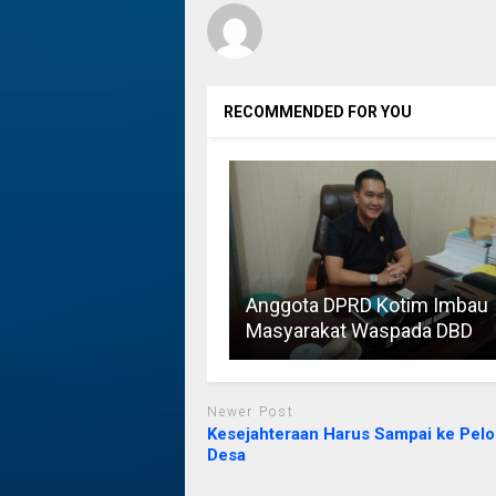
RECOMMENDED FOR YOU
Anggota DPRD Kotim Imbau
Masyarakat Waspada DBD
Newer Post
Kesejahteraan Harus Sampai ke Pel
Desa