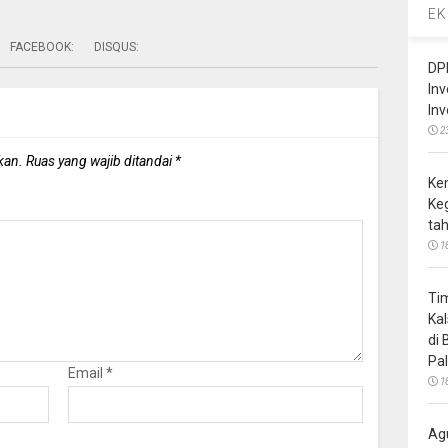
EK
FACEBOOK:
DISQUS:
DP
In
In
2
kan.
Ruas yang wajib ditandai
*
Ke
Ke
ta
1
Ti
Ka
di
Pa
Email
*
1
Ag