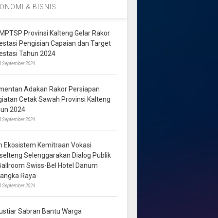
ONOMI & BISNIS
MPTSP Provinsi Kalteng Gelar Rakor
vestasi Pengisian Capaian dan Target
vestasi Tahun 2024
3 September 2024
mentan Adakan Rakor Persiapan
giatan Cetak Sawah Provinsi Kalteng
hun 2024
8 September 2024
m Ekosistem Kemitraan Vokasi
lselteng Selenggarakan Dialog Publik
 Ballroom Swiss-Bel Hotel Danum
langka Raya
8 September 2024
ustiar Sabran Bantu Warga