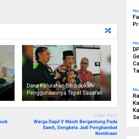
PA
Fa
Pr
PA
DP
Ge
Ca
Ta
Dana Kelurahan Diharapkan
PA
Penggunaannya Tepat Sasaran
Ra
Ka
Ka
Older Post
Se
osok
Warga Dapil V Masih Bergantung Pada
Sawit, Sengketa Jadi Penghambat
Kemitraan