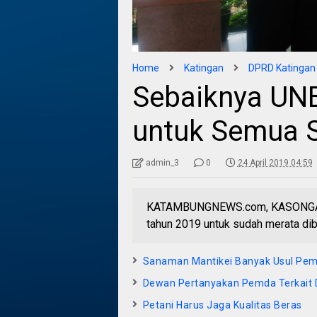
Home
Katingan
DPRD Katingan
Sebaiknya UNB
untuk Semua
admin_3
0
24 April 2019 04:59
KATAMBUNGNEWS.com, KASONGAN –
tahun 2019 untuk sudah merata di
Sanaman Mantikei Banyak Usul Pem
Dewan Pertanyakan Pemda Terkait D
Petani Harus Jaga Kualitas Beras