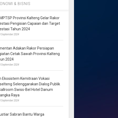
ONOMI & BISNIS
MPTSP Provinsi Kalteng Gelar Rakor
vestasi Pengisian Capaian dan Target
vestasi Tahun 2024
3 September 2024
mentan Adakan Rakor Persiapan
giatan Cetak Sawah Provinsi Kalteng
hun 2024
8 September 2024
m Ekosistem Kemitraan Vokasi
lselteng Selenggarakan Dialog Publik
 Ballroom Swiss-Bel Hotel Danum
langka Raya
8 September 2024
ustiar Sabran Bantu Warga