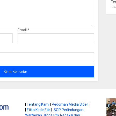
Te
1
Email
*
atan di Gunung
|
Tentang Kami
|
Pedoman Media Siber
|
Ha
|
Etika Kode Etik
|
SOP Perlindungan
, Ini
Literasi Jadi Bekal Utama
Ha
Wartawan
|
Kode Etik Redaksi dan