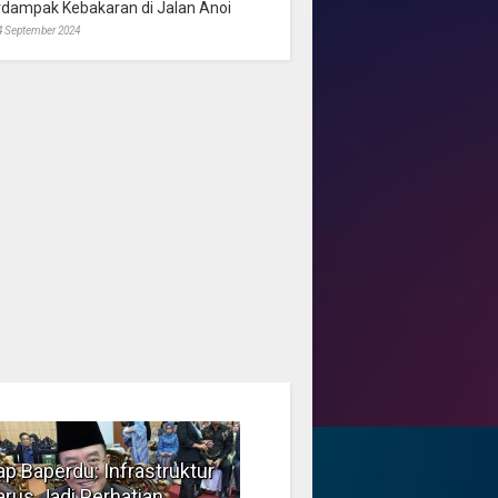
rdampak Kebakaran di Jalan Anoi
4 September 2024
p Baperdu: Infrastruktur
Musim Kemarau, DPRD
rus Jadi Perhatian
Dorong Pengelolaan