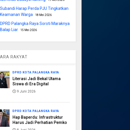
Subandi Harap Perda PJU Tingkatkan
Keamanan Warga
18 Mei 2026
DPRD Palangka Raya Soroti Maraknya
Balap Liar
15 Mei 2026
ARA RAKYAT
DPRD KOTA PALANGKA RAYA
Literasi Jadi Bekal Utama
Siswa di Era Digital
9 Juni 2026
DPRD KOTA PALANGKA RAYA
Hap Baperdu: Infrastruktur
Harus Jadi Perhatian Pemko