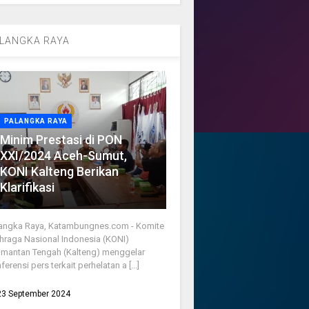
LANGKA RAYA
PALANGKA RAYA
Minim Prestasi di PON
XXI/2024 Aceh-Sumut,
KONI Kalteng Berikan
Klarifikasi
angka Raya, Katambungnes.com - Komite
hraga Nasional Indonesia (KONI)
imantan Tengah (Kalteng) menggelar
ferensi pers terkait perhelatan a [...]
23 September 2024