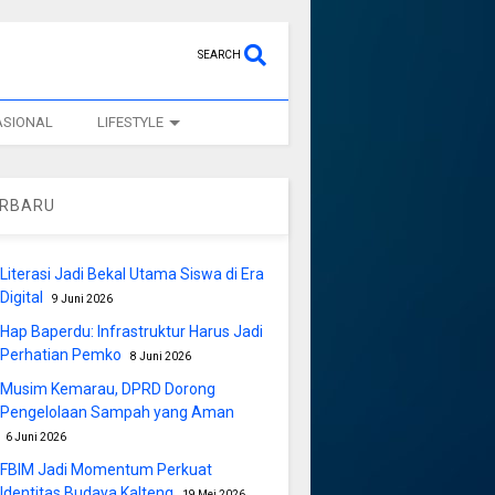
SEARCH
ASIONAL
LIFESTYLE
ERBARU
Literasi Jadi Bekal Utama Siswa di Era
Digital
9 Juni 2026
Hap Baperdu: Infrastruktur Harus Jadi
Perhatian Pemko
8 Juni 2026
Musim Kemarau, DPRD Dorong
Pengelolaan Sampah yang Aman
6 Juni 2026
FBIM Jadi Momentum Perkuat
Identitas Budaya Kalteng
19 Mei 2026