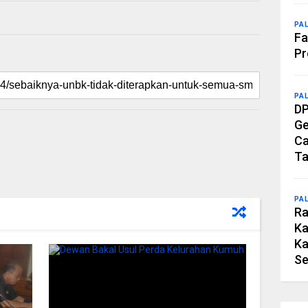
PA
Fa
Pr
PA
DP
Ge
Ca
Ta
PA
Ra
Ka
Ka
Se