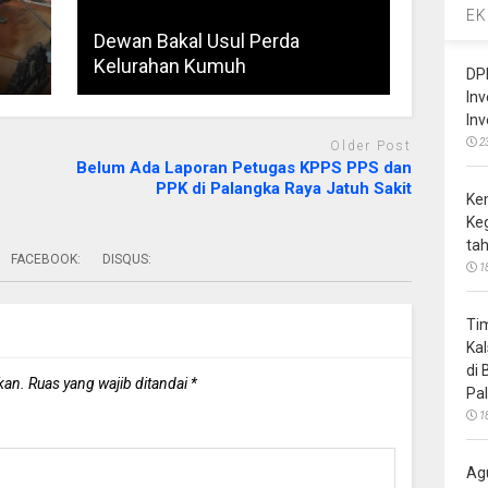
EK
Dewan Bakal Usul Perda
Kelurahan Kumuh
DP
In
In
2
Older Post
Belum Ada Laporan Petugas KPPS PPS dan
PPK di Palangka Raya Jatuh Sakit
Ke
Ke
ta
FACEBOOK:
DISQUS:
1
Ti
Ka
di
kan.
Ruas yang wajib ditandai
*
Pa
1
Ag