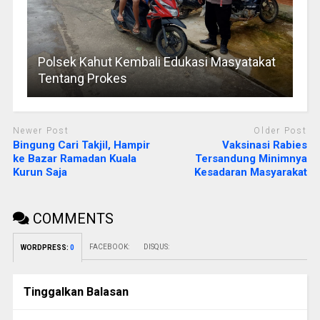
Polsek Kahut Kembali Edukasi Masyatakat
Tentang Prokes
Newer Post
Older Post
Bingung Cari Takjil, Hampir
Vaksinasi Rabies
ke Bazar Ramadan Kuala
Tersandung Minimnya
Kurun Saja
Kesadaran Masyarakat
COMMENTS
FACEBOOK:
DISQUS:
WORDPRESS:
0
Tinggalkan Balasan