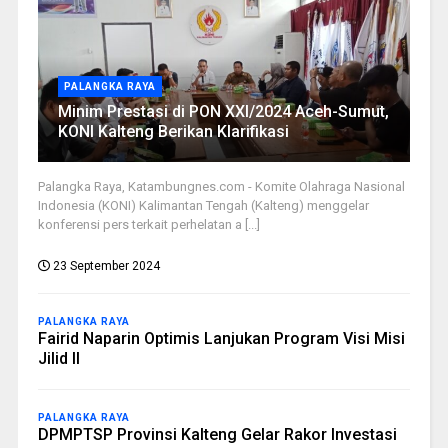
PALANGKA RAYA
Minim Prestasi di PON XXI/2024 Aceh-Sumut,
KONI Kalteng Berikan Klarifikasi
Palangka Raya, Katambungnes.com - Komite Olahraga Nasional
Indonesia (KONI) Kalimantan Tengah (Kalteng) menggelar
konferensi pers terkait perhelatan a [...]
23 September 2024
PALANGKA RAYA
Fairid Naparin Optimis Lanjukan Program Visi Misi
Jilid II
PALANGKA RAYA
DPMPTSP Provinsi Kalteng Gelar Rakor Investasi