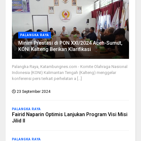
PALANGKA RAYA
Minim Prestasi di PON XXI/2024 Aceh-Sumut,
KONI Kalteng Berikan Klarifikasi
Palangka Raya, Katambungnes.com - Komite Olahraga Nasional
Indonesia (KONI) Kalimantan Tengah (Kalteng) menggelar
konferensi pers terkait perhelatan a [...]
23 September 2024
PALANGKA RAYA
Fairid Naparin Optimis Lanjukan Program Visi Misi
Jilid II
PALANGKA RAYA