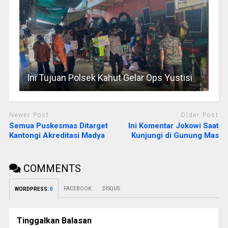
Ini Tujuan Polsek Kahut Gelar Ops Yustisi
Newer Post
Older Post
Semua Puskesmas Ditarget
Ini Komentar Jokowi Saat
Kantongi Akreditasi Madya
Kunjungi di Gunung Mas
COMMENTS
FACEBOOK:
DISQUS:
WORDPRESS:
0
Tinggalkan Balasan