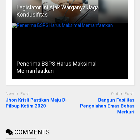
Legislator Ini Ajak Warganya Jaga
Kondusifitas
Penerima BSPS Harus Maksimal
Memanfaatkan
Newer Post
Older Post
Jhon Krisli Pastikan Maju Di
Bangun Fasilitas
Pilbup Kotim 2020
Pengolahan Emas Bebas
Merkuri
COMMENTS