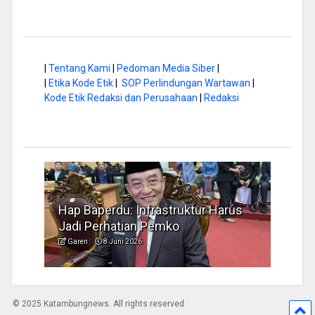
|
Tentang Kami
|
Pedoman Media Siber
|
|
Etika Kode Etik
|
SOP Perlindungan Wartawan
|
Kode Etik Redaksi dan Perusahaan
|
Redaksi
a di
Hap Baperdu: Infrastruktur Harus
Musi
Jadi Perhatian Pemko
Peng
Garen
8 Juni 2026
Garen
© 2025 Katambungnews. All rights reserved.