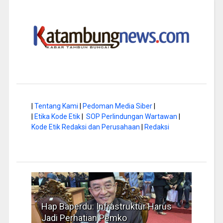
|
Tentang Kami
|
Pedoman Media Siber
|
|
Etika Kode Etik
|
SOP Perlindungan Wartawan
|
Kode Etik Redaksi dan Perusahaan
|
Redaksi
a di
Hap Baperdu: Infrastruktur Harus
Musi
Jadi Perhatian Pemko
Peng