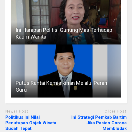
Ini Harapan Politisi Gunung Mas Terhadap
Kaum Wanita
Putus Rantai Kemisikinan Melalui Peran
Guru
Newer Post
Older Post
Politikus Ini Nilai
Ini Strategi Pemkab Bartim
Penutupan Objek Wisata
Jika Pasien Corona
Sudah Tepat
Membludak