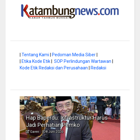
|
Tentang Kami
|
Pedoman Media Siber
|
|
Etika Kode Etik
|
SOP Perlindungan Wartawan
|
Kode Etik Redaksi dan Perusahaan
|
Redaksi
a di
Hap Baperdu: Infrastruktur Harus
Musi
Jadi Perhatian Pemko
Peng
Garen
8 Juni 2026
Garen