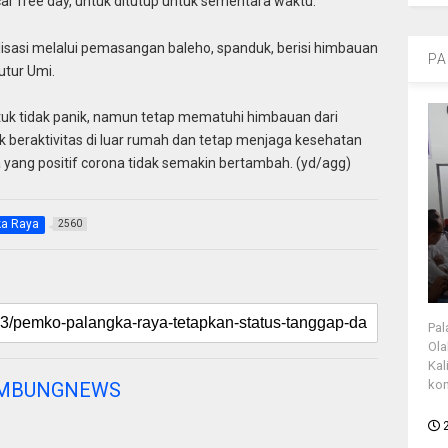
car free day, untuk ditutup untuk sementara waktu.
isasi melalui pemasangan baleho, spanduk, berisi himbauan
PA
utur Umi.
uk tidak panik, namun tetap mematuhi himbauan dari
 beraktivitas di luar rumah dan tetap menjaga kesehatan
 yang positif corona tidak semakin bertambah. (yd/agg)
ka Raya
2560
Pal
Ola
Kal
kon
AMBUNGNEWS