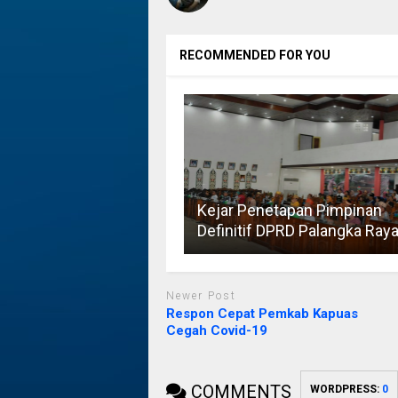
RECOMMENDED FOR YOU
Kejar Penetapan Pimpinan
Definitif DPRD Palangka Ray
Newer Post
Respon Cepat Pemkab Kapuas
Cegah Covid-19
COMMENTS
WORDPRESS:
0