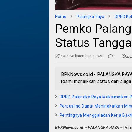
Home
Palangka Raya
DPRD Kot
Pemko Palang
Status Tangga
dwinova katambungnews
0
21 
BPKNews.co.id - PALANGKA RAYA -
resmi menaikkan status dari siaga 
DPRD Palangka Raya Maksimalkan P
Perpusling Dapat Meningkatkan Min
Pentingnya Menggalakan Kerja Bakt
BPKNews.co.id – PALANGKA RAYA –
Peme