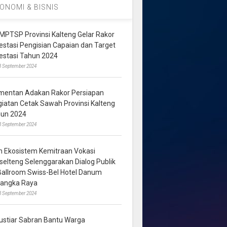
ONOMI & BISNIS
MPTSP Provinsi Kalteng Gelar Rakor
vestasi Pengisian Capaian dan Target
vestasi Tahun 2024
3 September 2024
mentan Adakan Rakor Persiapan
giatan Cetak Sawah Provinsi Kalteng
hun 2024
8 September 2024
m Ekosistem Kemitraan Vokasi
lselteng Selenggarakan Dialog Publik
 Ballroom Swiss-Bel Hotel Danum
langka Raya
8 September 2024
ustiar Sabran Bantu Warga