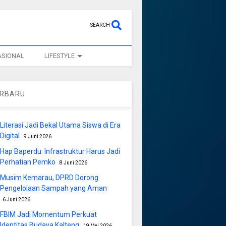
SEARCH
ASIONAL
LIFESTYLE
ERBARU
Literasi Jadi Bekal Utama Siswa di Era
Digital
9 Juni 2026
Hap Baperdu: Infrastruktur Harus Jadi
Perhatian Pemko
8 Juni 2026
Musim Kemarau, DPRD Dorong
Pengelolaan Sampah yang Aman
6 Juni 2026
FBIM Jadi Momentum Perkuat
Identitas Budaya Kalteng
19 Mei 2026