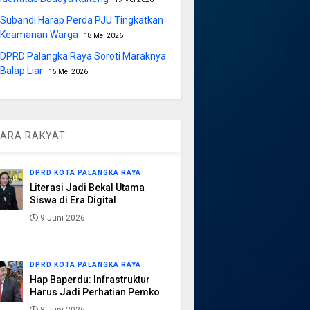
Subandi Harap Perda PJU Tingkatkan
Keamanan Warga
18 Mei 2026
DPRD Palangka Raya Soroti Maraknya
Balap Liar
15 Mei 2026
ARA RAKYAT
DPRD KOTA PALANGKA RAYA
Literasi Jadi Bekal Utama
Siswa di Era Digital
9 Juni 2026
DPRD KOTA PALANGKA RAYA
Hap Baperdu: Infrastruktur
Harus Jadi Perhatian Pemko