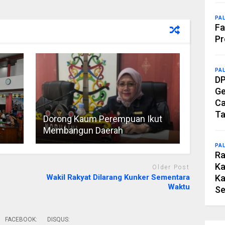
PA
Fa
Pr
PA
DP
Ge
Ca
Ta
Dorong Kaum Perempuan Ikut
a
Membangun Daerah
PA
Ra
Ka
Older Post
Ka
Wakil Rakyat Dilarang Kunker Sementara
Waktu
Se
FACEBOOK:
DISQUS: