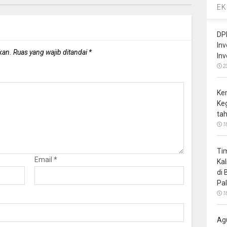
EK
DP
In
kan.
Ruas yang wajib ditandai
*
In
2
Ke
Ke
ta
1
Ti
Email
*
Ka
di
Pa
1
Ag