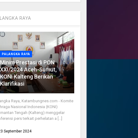
LANGKA RAYA
PALANGKA RAYA
Minim Prestasi di PON
XXI/2024 Aceh-Sumut,
KONI Kalteng Berikan
Klarifikasi
angka Raya, Katambungnes.com - Komite
hraga Nasional Indonesia (KONI)
imantan Tengah (Kalteng) menggelar
ferensi pers terkait perhelatan a [...]
23 September 2024