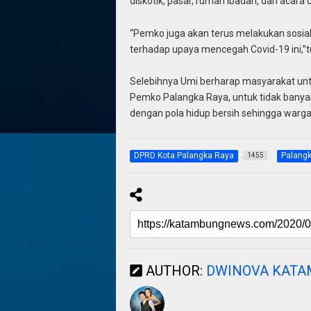
diskotik, pasar, rumah ibadah, dan acara 
“Pemko juga akan terus melakukan sosial
terhadap upaya mencegah Covid-19 ini,”t
Selebihnya Umi berharap masyarakat unt
Pemko Palangka Raya, untuk tidak banyak
dengan pola hidup bersih sehingga warga
DPRD Kota Palangka Raya
Palang
1455
AUTHOR:
DWINOVA KAT