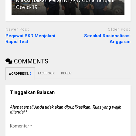
Maksimalkan Peran RT/RW Guna Tangani
Covid-19
Newer Post
Older Post
Pegawai BKD Menjalani
Seoakat Rasionalisasi
Rapid Test
Anggaran
COMMENTS
FACEBOOK:
DISQUS:
WORDPRESS:
0
Tinggalkan Balasan
Alamat email Anda tidak akan dipublikasikan.
Ruas yang wajib
ditandai
*
Komentar
*