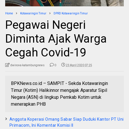
Home
Kotawaringin Timur
DPRD Kotawaringin Timur
Pegawai Negeri
Diminta Ajak Warga
Cegah Covid-19
dwinova katambungnews
0
23 April 2020 07:25
BPKNews.co.id – SAMPIT - Sekda Kotawaringin
Timur (Kotim) Halikinnor mengajak Aparatur Sipil
Negara (ASN) di lingkup Pemkab Kotim untuk
menerapkan PHB
Anggota Koperasi Omang Sabar Siap Duduki Kantor PT Uni
Primacom, Ini Komentar Komisi II