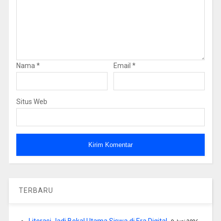
Nama
*
Email
*
Situs Web
TERBARU
Literasi Jadi Bekal Utama Siswa di Era Digital