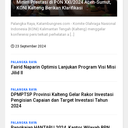
Minim Prestasi di PON XXI/2024 Aceh-Sumut,
KONI Kalteng Berikan Klarifikasi
Palangka Raya, Katambungnes.com - Komite Olahraga Nasional
Indonesia (KONI) Kalimantan Tengah (Kalteng) menggelar
konferensi pers terkait perhelatan a [...]
23 September 2024
PALANGKA RAYA
Fairid Naparin Optimis Lanjukan Program Visi Misi
Jilid II
PALANGKA RAYA
DPMPTSP Provinsi Kalteng Gelar Rakor Investasi
Pengisian Capaian dan Target Investasi Tahun
2024
PALANGKA RAYA
Rangkaian HANTARU 2024, Kantor Wilayah BPN