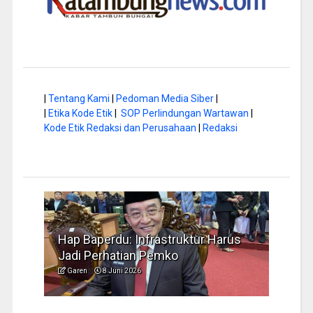
|
Tentang Kami
|
Pedoman Media Siber
|
|
Etika Kode Etik
|
SOP Perlindungan Wartawan
|
Kode Etik Redaksi dan Perusahaan
|
Redaksi
rus
Musim Kemarau, DPRD Dorong
FBIM
Pengelolaan Sampah yang Aman
Ident
Garen
6 Juni 2026
Garen