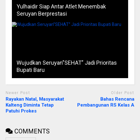
Yulhaidir Siap Antar Atlet Menembak
Seruyan Berprestasi
Wujudkan Seruyan”SEHAT” Jadi Prioritas
Bupati Baru
Newer Post
Older Post
Rayakan Natal, Masyarakat
Bahas Rencana
Kalteng Diminta Tetap
Pembangunan RS Kelas A
Patuhi Prokes
COMMENTS