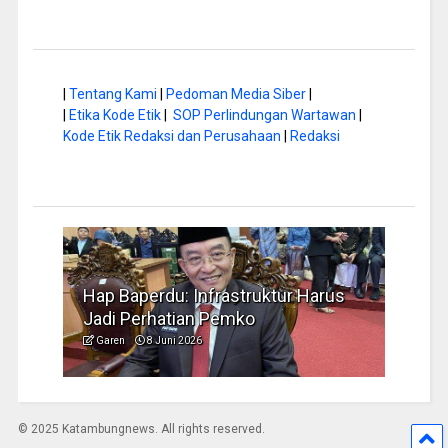
|
Tentang Kami
|
Pedoman Media Siber
|
|
Etika Kode Etik
|
SOP Perlindungan Wartawan
|
Kode Etik Redaksi dan Perusahaan
|
Redaksi
a di
Hap Baperdu: Infrastruktur Harus
Musi
Jadi Perhatian Pemko
Peng
Garen
8 Juni 2026
Garen
© 2025 Katambungnews. All rights reserved.