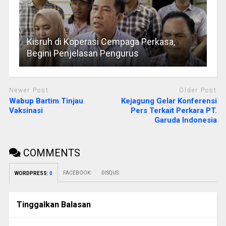
Kisruh di Koperasi Cempaga Perkasa,
Begini Penjelasan Pengurus
Newer Post
Older Post
Wabup Bartim Tinjau
Kejagung Gelar Konferensi
Vaksinasi
Pers Terkait Perkara PT.
Garuda Indonesia
COMMENTS
FACEBOOK:
DISQUS:
WORDPRESS:
0
Tinggalkan Balasan