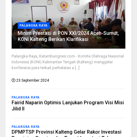
PALANGKA RAYA
Minim Prestasi di PON XXI/2024 Aceh-Sumut,
KONI Kalteng Berikan Klarifikasi
Palangka Raya, Katambungnes.com - Komite Olahraga Nasional
Indonesia (KONI) Kalimantan Tengah (Kalteng) menggelar
konferensi pers terkait perhelatan a [...]
23 September 2024
PALANGKA RAYA
Fairid Naparin Optimis Lanjukan Program Visi Misi
Jilid II
PALANGKA RAYA
DPMPTSP Provinsi Kalteng Gelar Rakor Investasi