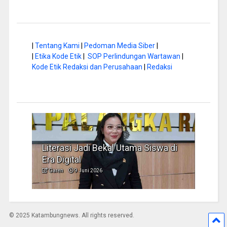
|
Tentang Kami
|
Pedoman Media Siber
|
|
Etika Kode Etik
|
SOP Perlindungan Wartawan
|
Kode Etik Redaksi dan Perusahaan
|
Redaksi
Literasi Jadi Bekal Utama Siswa di
Hap B
Era Digital
Jadi
Garen
9 Juni 2026
Garen
© 2025 Katambungnews. All rights reserved.