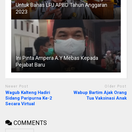
Untuk Bahas LPJ APBD Tahun Anggaran
2023
Ini Pinta Ampera A.Y Mebas Kepada
Pejabat Baru
Newer Post
Older Post
Wagub Kalteng Hadiri
Wabup Bartim Ajak Orang
Sidang Paripurna Ke-2
Tua Vaksinasi Anak
Secara Virtual
COMMENTS