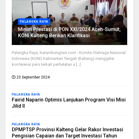
PALANGKA RAYA
Minim Prestasi di PON XXI/2024 Aceh-Sumut,
KONI Kalteng Berikan Klarifikasi
Palangka Raya, Katambungnes.com - Komite Olahraga Nasional
Indonesia (KONI) Kalimantan Tengah (Kalteng) menggelar
konferensi pers terkait perhelatan a [...]
23 September 2024
PALANGKA RAYA
Fairid Naparin Optimis Lanjukan Program Visi Misi
Jilid II
PALANGKA RAYA
DPMPTSP Provinsi Kalteng Gelar Rakor Investasi
Pengisian Capaian dan Target Investasi Tahun