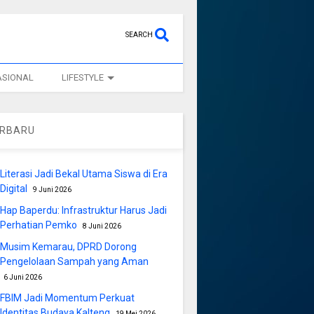
SEARCH
ASIONAL
LIFESTYLE
ERBARU
Literasi Jadi Bekal Utama Siswa di Era
Digital
9 Juni 2026
Hap Baperdu: Infrastruktur Harus Jadi
Perhatian Pemko
8 Juni 2026
Musim Kemarau, DPRD Dorong
Pengelolaan Sampah yang Aman
6 Juni 2026
FBIM Jadi Momentum Perkuat
Identitas Budaya Kalteng
19 Mei 2026