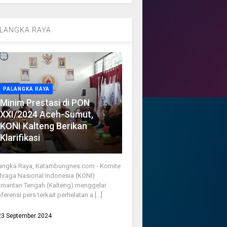
LANGKA RAYA
PALANGKA RAYA
Minim Prestasi di PON
XXI/2024 Aceh-Sumut,
KONI Kalteng Berikan
Klarifikasi
angka Raya, Katambungnes.com - Komite
hraga Nasional Indonesia (KONI)
imantan Tengah (Kalteng) menggelar
ferensi pers terkait perhelatan a [...]
23 September 2024