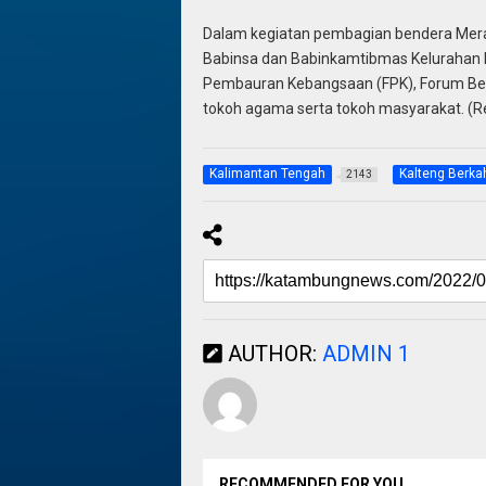
Dalam kegiatan pembagian bendera Merah
Babinsa dan Babinkamtibmas Kelurahan 
Pembauran Kebangsaan (FPK), Forum Bel
tokoh agama serta tokoh masyarakat. (R
Kalimantan Tengah
Kalteng Berka
2143
AUTHOR:
ADMIN 1
RECOMMENDED FOR YOU