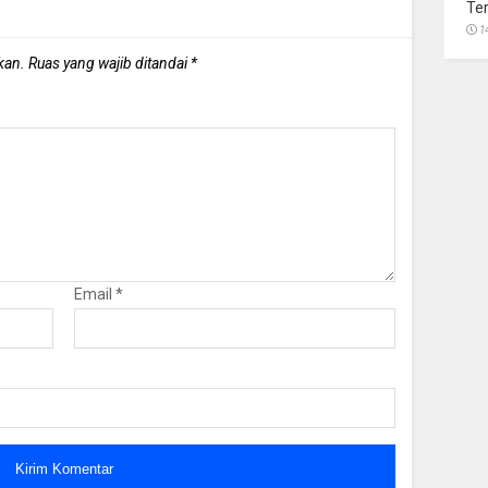
Te
1
kan.
Ruas yang wajib ditandai
*
Email
*