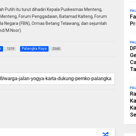
 Putih itu turut dihadiri Kepala Puskesmas Menteng,
PA
Fa
Menteng, Forum Penggadaian, Batamad Kalteng, Forum
Pr
a Negara (FBN), Ormas Betang Telawang, dan sejumlah
ed/M.Noor).
PA
DP
h
Palangka Raya
1219
2560
Ge
Ca
Ta
PA
Ra
Ka
Ka
Se