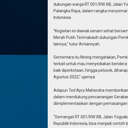
dukungan warga RT 001/RW XIII, Jalan Yo
Palangka Raya, dalam rangka menyemara
Indonesia.
“Kegiatan ini diawali senam sehat bersa
Merah Putih.Terimakasih dukungan Pemko
lainnya,” tutur Arniansyah.
Sementara itu Nining mengatakan, Pemko
terkait untuk mau menyediakan bendera
baik diperkotaan, hingga pelosok, diha
Agustus 2022,” ujarnya.
Adapun Ted Apry Mahendra memberikan ap
dalam mendukung pencanangan Gerakan N
diimplementasikan dengan pemasangan s
“Semangat RT 001/RW XIII, Jalan Yogy
Republik Indonesia, bisa menjadi contoh b