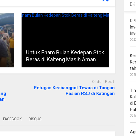
EK
DP
In
In
2
Untuk Enam Bulan Kedepan Stok
Ke
Beras di Kalteng Masih Aman
Ke
ta
1
Older Post
Petugas Kesbangpol Tewas di Tangan
Ti
ang
Pasian RSJ di Katingan
Ka
an
di
Pa
1
FACEBOOK:
DISQUS:
Ag