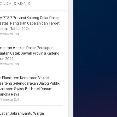
ONOMI & BISNIS
MPTSP Provinsi Kalteng Gelar Rakor
vestasi Pengisian Capaian dan Target
vestasi Tahun 2024
3 September 2024
mentan Adakan Rakor Persiapan
giatan Cetak Sawah Provinsi Kalteng
hun 2024
8 September 2024
m Ekosistem Kemitraan Vokasi
lselteng Selenggarakan Dialog Publik
 Ballroom Swiss-Bel Hotel Danum
langka Raya
8 September 2024
ustiar Sabran Bantu Warga