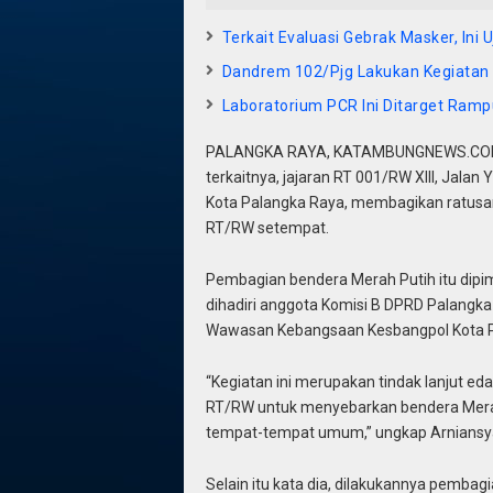
Terkait Evaluasi Gebrak Masker, Ini 
Dandrem 102/Pjg Lakukan Kegiatan
Laboratorium PCR Ini Ditarget Ramp
PALANGKA RAYA, KATAMBUNGNEWS.COM –
terkaitnya, jajaran RT 001/RW XIII, Jal
Kota Palangka Raya, membagikan ratusa
RT/RW setempat.
Pembagian bendera Merah Putih itu dipim
dihadiri anggota Komisi B DPRD Palangka
Wawasan Kebangsaan Kesbangpol Kota Pal
“Kegiatan ini merupakan tindak lanjut e
RT/RW untuk menyebarkan bendera Merah
tempat-tempat umum,” ungkap Arniansya
Selain itu kata dia, dilakukannya pembag