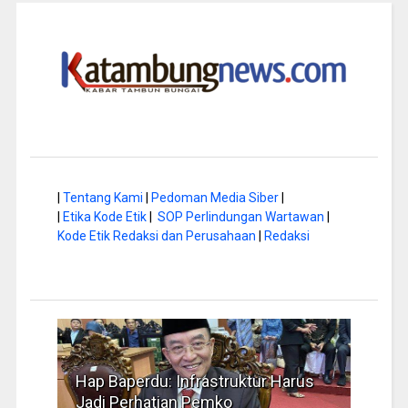
|
Tentang Kami
|
Pedoman Media Siber
|
|
Etika Kode Etik
|
SOP Perlindungan Wartawan
|
Kode Etik Redaksi dan Perusahaan
|
Redaksi
rus
Musim Kemarau, DPRD Dorong
FBIM
Pengelolaan Sampah yang Aman
Ident