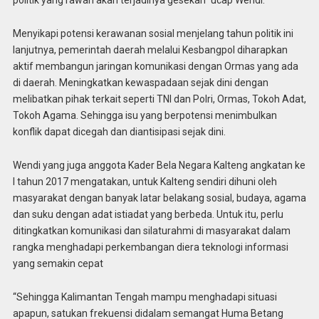
politik yang rawan akan terjadinya gesekan” ucap Wendi.
Menyikapi potensi kerawanan sosial menjelang tahun politik ini
lanjutnya, pemerintah daerah melalui Kesbangpol diharapkan
aktif membangun jaringan komunikasi dengan Ormas yang ada
di daerah. Meningkatkan kewaspadaan sejak dini dengan
melibatkan pihak terkait seperti TNI dan Polri, Ormas, Tokoh Adat,
Tokoh Agama. Sehingga isu yang berpotensi menimbulkan
konflik dapat dicegah dan diantisipasi sejak dini.
Wendi yang juga anggota Kader Bela Negara Kalteng angkatan ke
I tahun 2017 mengatakan, untuk Kalteng sendiri dihuni oleh
masyarakat dengan banyak latar belakang sosial, budaya, agama
dan suku dengan adat istiadat yang berbeda. Untuk itu, perlu
ditingkatkan komunikasi dan silaturahmi di masyarakat dalam
rangka menghadapi perkembangan diera teknologi informasi
yang semakin cepat
“Sehingga Kalimantan Tengah mampu menghadapi situasi
apapun, satukan frekuensi didalam semangat Huma Betang