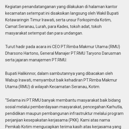
Kegiatan penandatanganan yang dilakukan di halaman kantor
kecamatan setempat ini disaksikan langsung oleh Wakil Bupati
Kotawaringin Timur Irawati, serta unsur Forkopimda Kotim,
Camat Seranau, Lurah, para Kades, tokoh adat, tokoh
masyarakat setempat dan para undangan.
Turut hadir pada acara ini CEO PT.Rimba Makmur Utama (RMU)
Dharsono Hartono, General Manajer PT.RMU Taryono Darusman
serta jajaran manajemen PT.RMU.
Bupati Halikinnor, dalam sambutannya yang dibacakan oleh
Wabup Irawati, menyambut baik kehadiran PT.Rimba Makmur
Utama (RMU) di wilayah Kecamatan Seranau, Kotim.
“Selama ini PT.RMU banyak membantu masyarakat baik bidang
sosial melalui pemberdayaan masyarakat, pencegahan Karhutla,
pendidikan maupun pembangunan infrastruktur melalui program
perjanjian kesepakatan kerjasama (PKK). Kami atas nama
Pemkab Kotim mengucapkan terima kasih atas kerjasama yang