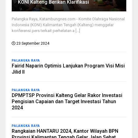
KONI Kalteng Berikan Klarifikasi
Palangka Raya, Katambungnes.com - Komite Olahraga Nasional
Indonesia (KONI) Kalimantan Tengah (Kalteng) menggelar
konferensi pers terkait perhelatan a [...]
23 September 2024
PALANGKA RAYA
Fairid Naparin Optimis Lanjukan Program Visi Misi
Jilid II
PALANGKA RAYA
DPMPTSP Provinsi Kalteng Gelar Rakor Investasi
Pengisian Capaian dan Target Investasi Tahun
2024
PALANGKA RAYA
Rangkaian HANTARU 2024, Kantor Wilayah BPN
Provinsi Kalimantan Tengah Gelar Jalan Sehat