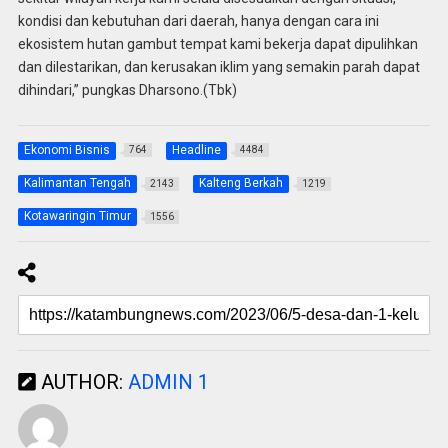
kondisi dan kebutuhan dari daerah, hanya dengan cara ini
ekosistem hutan gambut tempat kami bekerja dapat dipulihkan
dan dilestarikan, dan kerusakan iklim yang semakin parah dapat
dihindari,” pungkas Dharsono.(Tbk)
Ekonomi Bisnis
Headline
764
4484
Kalimantan Tengah
Kalteng Berkah
2143
1219
Kotawaringin Timur
1556
AUTHOR:
ADMIN 1