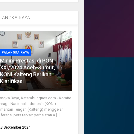
LANGKA RAYA
PALANGKA RAYA
Minim Prestasi di PON
XXI/2024 Aceh-Sumut,
KONI Kalteng Berikan
Klarifikasi
angka Raya, Katambungnes.com - Komite
hraga Nasional Indonesia (KONI)
imantan Tengah (Kalteng) menggelar
ferensi pers terkait perhelatan a [...]
23 September 2024