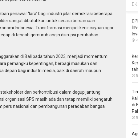
EK
ban penawar ‘lara’ bagi industri pilar demokrasi beberapa
eholder sangat dibutuhkan untuk secara bersamaan
DP
In
onomi Indonesia. Transformasi menjadi keniscayaan agar
In
ri tegap di tengah gemuruh angin disrupsi perubahan
2
Ke
nggarakan di Bali pada tahun 2023, menjadi momentum
Ke
ara pemangku kepentingan, berbagi masukan dan
ta
depan bagi industri media, baik di daerah maupun
1
Ti
takeholder dan berkontribusi dalam degup jantung
Ka
si organisasi SPS masih ada dan tetap memiliki pengaruh
di
m pers nasional dan pembangunan peradaban bangsa.
Pa
1
Ag