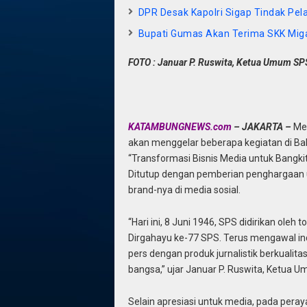
DPR Desak Kapolri Sigap Tindak Pel
Bupati Gumas Akan Terima SKK Miga
FOTO : Januar P. Ruswita, Ketua Umum SPS 
KATAMBUNGNEWS.com
– JAKARTA –
Men
akan menggelar beberapa kegiatan di Bali
“Transformasi Bisnis Media untuk Bangki
Ditutup dengan pemberian penghargaan u
brand-nya di media sosial.
“Hari ini, 8 Juni 1946, SPS didirikan ole
Dirgahayu ke-77 SPS. Terus mengawal ind
pers dengan produk jurnalistik berkualit
bangsa,” ujar Januar P. Ruswita, Ketua U
Selain apresiasi untuk media, pada per