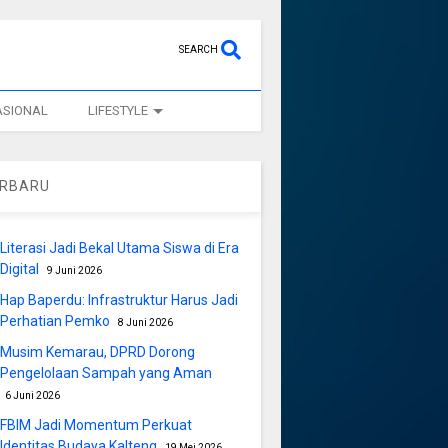
SEARCH
ASIONAL
LIFESTYLE
ERBARU
Literasi Jadi Bekal Utama Siswa di Era
Digital
9 Juni 2026
Hap Baperdu: Infrastruktur Harus Jadi
Perhatian Pemko
8 Juni 2026
Musim Kemarau, DPRD Dorong
Pengelolaan Sampah yang Aman
6 Juni 2026
FBIM Jadi Momentum Perkuat
Identitas Budaya Kalteng
19 Mei 2026