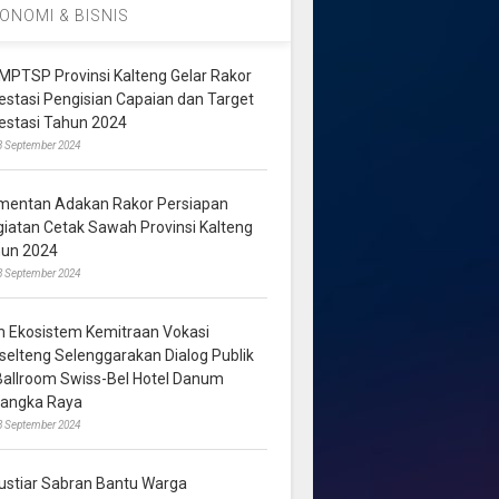
ONOMI & BISNIS
MPTSP Provinsi Kalteng Gelar Rakor
vestasi Pengisian Capaian dan Target
vestasi Tahun 2024
3 September 2024
mentan Adakan Rakor Persiapan
giatan Cetak Sawah Provinsi Kalteng
hun 2024
8 September 2024
m Ekosistem Kemitraan Vokasi
lselteng Selenggarakan Dialog Publik
 Ballroom Swiss-Bel Hotel Danum
langka Raya
8 September 2024
ustiar Sabran Bantu Warga