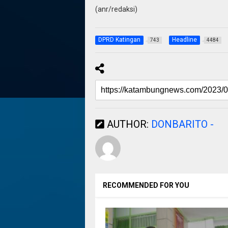
(anr/redaksi)
DPRD Katingan
Headline
743
4484
AUTHOR:
DONBARITO -
RECOMMENDED FOR YOU