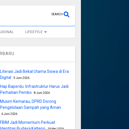
SEARCH
ASIONAL
LIFESTYLE
ERBARU
Literasi Jadi Bekal Utama Siswa di Era
Digital
9 Juni 2026
Hap Baperdu: Infrastruktur Harus Jadi
Perhatian Pemko
8 Juni 2026
Musim Kemarau, DPRD Dorong
Pengelolaan Sampah yang Aman
6 Juni 2026
FBIM Jadi Momentum Perkuat
Identitas Budaya Kalteng
19 Mei 2026