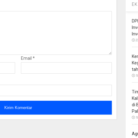
EK
DP
In
In
2
Ke
Email
*
Ke
ta
1
Ti
Ka
di
Pa
1
Ag