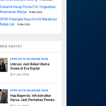
Subandi Harap Perda PJU Tingkatkan
Keamanan Warga
18 Mei 2026
DPRD Palangka Raya Soroti Maraknya
Balap Liar
15 Mei 2026
ARA RAKYAT
DPRD KOTA PALANGKA RAYA
Literasi Jadi Bekal Utama
Siswa di Era Digital
9 Juni 2026
DPRD KOTA PALANGKA RAYA
Hap Baperdu: Infrastruktur
Harus Jadi Perhatian Pemko