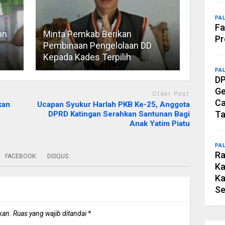
PA
Fa
an
Minta Pemkab Berikan
Pr
Pembinaan Pengelolaan DD
Kepada Kades Terpilih
PA
DP
Ge
Older Post
Ca
kan
Ucapan Syukur Harlah PKB Ke-25, Anggota
Ta
DPRD Katingan Serahkan Santunan Bagi
Anak Yatim Piatu
PA
Ra
FACEBOOK:
DISQUS:
Ka
Ka
Se
kan.
Ruas yang wajib ditandai
*