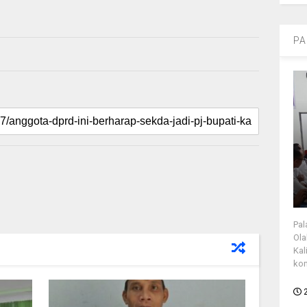
PA
Pal
Ola
Kal
kon