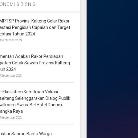
ONOMI & BISNIS
MPTSP Provinsi Kalteng Gelar Rakor
vestasi Pengisian Capaian dan Target
vestasi Tahun 2024
3 September 2024
mentan Adakan Rakor Persiapan
giatan Cetak Sawah Provinsi Kalteng
hun 2024
8 September 2024
m Ekosistem Kemitraan Vokasi
lselteng Selenggarakan Dialog Publik
 Ballroom Swiss-Bel Hotel Danum
langka Raya
8 September 2024
ustiar Sabran Bantu Warga