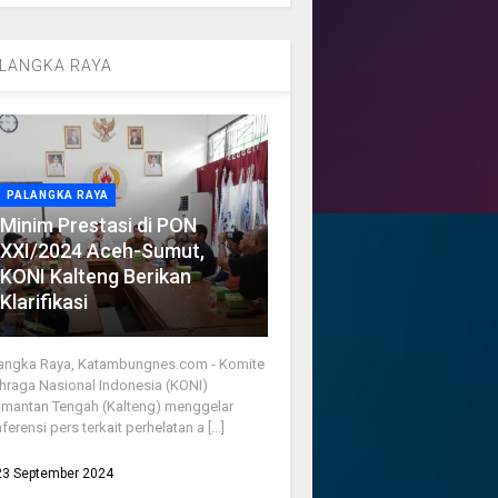
LANGKA RAYA
PALANGKA RAYA
Minim Prestasi di PON
XXI/2024 Aceh-Sumut,
KONI Kalteng Berikan
Klarifikasi
angka Raya, Katambungnes.com - Komite
hraga Nasional Indonesia (KONI)
imantan Tengah (Kalteng) menggelar
ferensi pers terkait perhelatan a [...]
23 September 2024