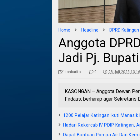
Home
Headline
DPRD Katingan
Anggota DPRD 
Jadi Pj. Bupat
donbarito -
0
28 Juli 2023 13:1
KASONGAN – Anggota Dewan Perwa
Firdaus, berharap agar Sekretaris
1200 Pelajar Katingan Ikuti Manasik 
Hadari Rakercab IV PDIP Katingan, Ar
Dapat Bantuan Pompa Air Dari Keme