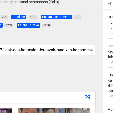
lam operasional perusahaan.(Yolla).
EK
Headline
Hukum dan Kriminal
DP
764
4484
541
In
h
Palangka Raya
1219
2560
In
2
Ke
Ke
ta
1
Ti
Ka
di
Pa
1
Ag