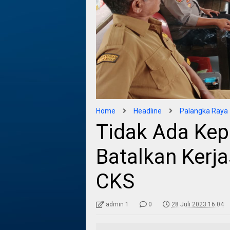
Home
Headline
Palangka Raya
Tidak Ada Kep
Batalkan Kerj
CKS
admin 1
0
28 Juli 2023 16:04