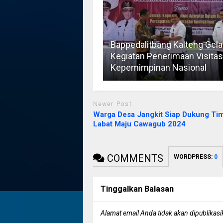
Bappedalitbang Kalteng Gela
Kegiatan Penerimaan Visitas
Kepemimpinan Nasional
Newer Post
Warga Desa Jangkit Siap Dukung Tim
Labat Maju Cawagub 2024
COMMENTS
WORDPRESS:
0
Tinggalkan Balasan
Alamat email Anda tidak akan dipublikasi