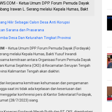
S.COM - Ketua Umum DPP. Forum Pemuda Dayak
bang Irawan L. Serang melalui Kepala Humas, Bakt
ng Hilir Sebagai Calon Desa Anti Korupsi
tkan Sarana dan Prasarana
omba Desa Dan Kelurahan Tingkat Provinsi
COM
– Ketua Umum DPP. Forum Pemuda Dayak (Fordayak)
rang melalui Kepala Humas, Bakti Yusuf Irwandi
jasama kemitraan antara Organisasi Forum Pemuda Dayak
ani Kumai Sejahtera (CKS) di Kecamatan Seruyan Tengah
insi Kalimantan Tengah akan diakhiri.
iri dari kerjasama kemitraan kehumasan dan pengamanan
ngga saat ini tidak ada kejelasan dan keseriusan dari
menggelar konferensi pers di Kantor Sekretariat Fordayak,
 Jumat (28/7/2023) siang.
ra Koperasi Fordayak Merah Putih dan PT. CKS, dijembatani