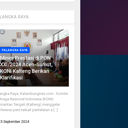
LANGKA RAYA
PALANGKA RAYA
Minim Prestasi di PON
XXI/2024 Aceh-Sumut,
KONI Kalteng Berikan
Klarifikasi
angka Raya, Katambungnes.com - Komite
hraga Nasional Indonesia (KONI)
imantan Tengah (Kalteng) menggelar
ferensi pers terkait perhelatan a [...]
23 September 2024