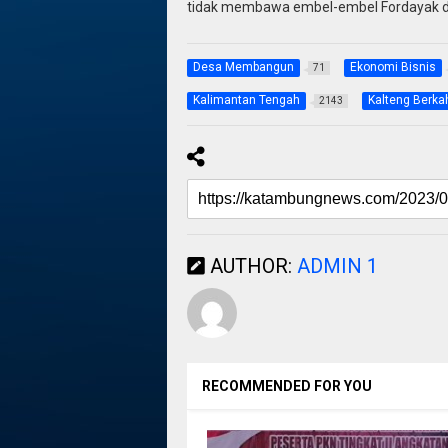
tidak membawa embel-embel Fordayak da
Desa Membangun
Ekonomi Bisnis
71
Kalimantan Tengah
Kalteng Berka
2143
AUTHOR:
ADMIN 1
RECOMMENDED FOR YOU