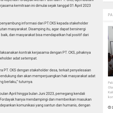
rjasama kemitraan ini dimulai sejak tanggal 01 April 2023
PA
i penyambung informasi dari PT.CKS kepada stakeholder
utan masyarakat. Disamping itu, agar dapat bersinergi
 baik, dan masyarakat bisa mendapatkan hal positif dari
laksanakan kontrak kerjasama dengan PT. CKS, pihaknya
eholder adat setempat.
ra PT. CKS dengan stakeholder desa, terkait penyelesaian
t mendukung dan akan memperjuangkan hak masyarakat adat
ng berlaku,” tuturnya.
Pal
Ola
Kal
i bulan April hingga bulan Juni 2023, pemegang kendali
kon
i Fordayak hanya mendampingi dan memberikan masukan
gedepankan komunikasi yang santun dan humanis, dengan