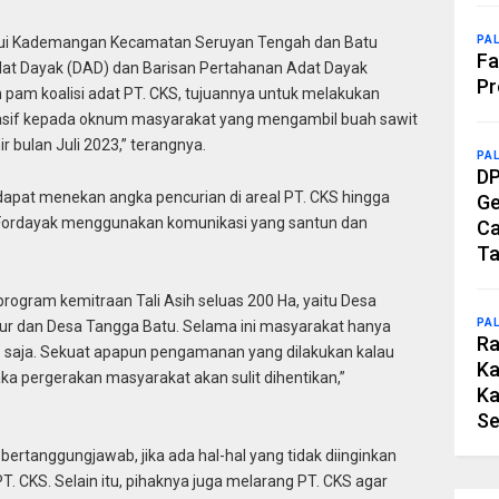
PA
etujui Kademangan Kecamatan Seruyan Tengah dan Batu
Fa
t Dayak (DAD) dan Barisan Pertahanan Adat Dayak
Pr
am koalisi adat PT. CKS, tujuannya untuk melakukan
uasif kepada oknum masyarakat yang mengambil buah sawit
 bulan Juli 2023,” terangnya.
PA
DP
 dapat menekan angka pencurian di areal PT. CKS hingga
Ge
n Fordayak menggunakan komunikasi yang santun dan
Ca
Ta
rogram kemitraan Tali Asih seluas 200 Ha, yaitu Desa
PA
yur dan Desa Tangga Batu. Selama ini masyarakat hanya
Ra
nis saja. Sekuat apapun pengamanan yang dilakukan kalau
Ka
ka pergerakan masyarakat akan sulit dihentikan,”
Ka
Se
bertanggungjawab, jika ada hal-hal yang tidak diinginkan
 CKS. Selain itu, pihaknya juga melarang PT. CKS agar