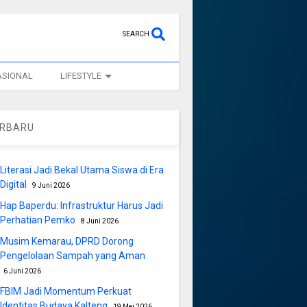
SEARCH
ASIONAL
LIFESTYLE
ERBARU
Literasi Jadi Bekal Utama Siswa di Era
Digital
9 Juni 2026
Hap Baperdu: Infrastruktur Harus Jadi
Perhatian Pemko
8 Juni 2026
Musim Kemarau, DPRD Dorong
Pengelolaan Sampah yang Aman
6 Juni 2026
FBIM Jadi Momentum Perkuat
Identitas Budaya Kalteng
19 Mei 2026