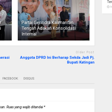
Te
1
r
Partai Gerindra Kalimantan
i
Tengah Adakan Konsolidasi
Internal
Older Post
erasi
Anggota DPRD Ini Berharap Sekda Jadi Pj.
Bupati Katingan
FACEBOOK:
DISQUS:
kan.
Ruas yang wajib ditandai
*