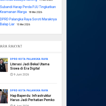
Subandi Harap Perda PJU Tingkatkan
Keamanan Warga
18 Mei 2026
DPRD Palangka Raya Soroti Maraknya
Balap Liar
15 Mei 2026
ARA RAKYAT
DPRD KOTA PALANGKA RAYA
Literasi Jadi Bekal Utama
Siswa di Era Digital
9 Juni 2026
DPRD KOTA PALANGKA RAYA
Hap Baperdu: Infrastruktur
Harus Jadi Perhatian Pemko