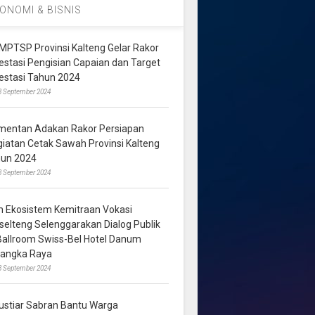
ONOMI & BISNIS
MPTSP Provinsi Kalteng Gelar Rakor
vestasi Pengisian Capaian dan Target
vestasi Tahun 2024
3 September 2024
mentan Adakan Rakor Persiapan
giatan Cetak Sawah Provinsi Kalteng
hun 2024
8 September 2024
m Ekosistem Kemitraan Vokasi
lselteng Selenggarakan Dialog Publik
 Ballroom Swiss-Bel Hotel Danum
langka Raya
8 September 2024
ustiar Sabran Bantu Warga