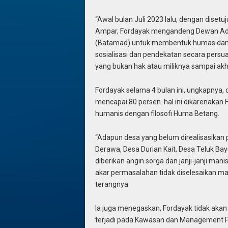
“Awal bulan Juli 2023 lalu, dengan dis
Ampar, Fordayak mengandeng Dewan Ada
(Batamad) untuk membentuk humas dan p
sosialisasi dan pendekatan secara pers
yang bukan hak atau miliknya sampai akhir
Fordayak selama 4 bulan ini, ungkapnya,
mencapai 80 persen. hal ini dikarenaka
humanis dengan filosofi Huma Betang.
“Adapun desa yang belum direalisasikan p
Derawa, Desa Durian Kait, Desa Teluk Ba
diberikan angin sorga dan janji-janji ma
akar permasalahan tidak diselesaikan ma
terangnya.
Ia juga menegaskan, Fordayak tidak akan 
terjadi pada Kawasan dan Management PT.