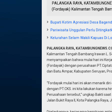
PALANGKA RAYA, KATAMBUNGNEW
(Fordayak) Kalimantan Tengah Bam
Bupati Kotim Apresiasi Desa Bagenda
Pariwisata Unggulan Perlu Ditingka
Kelurahan Selam Wakili Kapuas Di L
PALANGKA RAYA, KATAMBUNGNEWS.
Kalimantan Tengah Bambang Irawan L. Se
menyampaikan bahwa mulai hari ini Ker
(Fordayak) dengan perusahaan PT.Ciptat
dan Batu Ampar, Kabupaten Seruyan, Prov
“Fordayak mulai hari ini akan menarik d
dengan PT.CKS. ini kita lakukan karena hi
Perusahaan tersebut,” ungkap Bakti saat 
Jalan Bukit Raya II, Kota Palangka Raya,
Dijelaskannya, kerjasama kemitraan anta