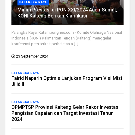
PALANGKA RAYA
Minim Prestasi di PON XXI/2024 Aceh-Sumut,
KONI Kalteng Berikan Klarifikasi
Palangka Raya, Katambungnes.com - Komite Olahraga Nasional
Indonesia (KONI) Kalimantan Tengah (Kalteng) menggelar
konferensi pers terkait perhelatan a [...]
23 September 2024
PALANGKA RAYA
Fairid Naparin Optimis Lanjukan Program Visi Misi
Jilid II
PALANGKA RAYA
DPMPTSP Provinsi Kalteng Gelar Rakor Investasi
Pengisian Capaian dan Target Investasi Tahun
2024