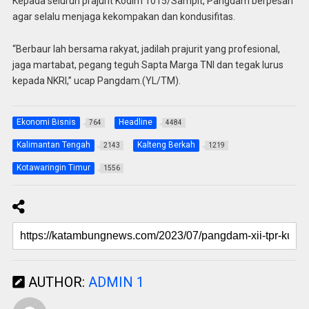
Kepada seluruh prajurit Kodim 1015/Sampit, Pangdam berpesan
agar selalu menjaga kekompakan dan kondusifitas.
“Berbaur lah bersama rakyat, jadilah prajurit yang profesional,
jaga martabat, pegang teguh Sapta Marga TNI dan tegak lurus
kepada NKRI,” ucap Pangdam.(YL/TM).
Ekonomi Bisnis
Headline
764
4484
Kalimantan Tengah
Kalteng Berkah
2143
1219
Kotawaringin Timur
1556
AUTHOR:
ADMIN 1