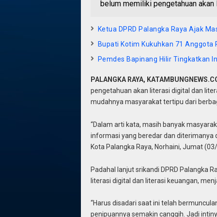
belum memiliki pengetahuan akan li
Ketua DPRD Palangka Raya Ajak Ma
Bupati Kotim Kukuhkan 71 Anggota
Pemdes Bapinang Hilir Tingkatkan I
PALANGKA RAYA, KATAMBUNGNEWS.C
pengetahuan akan literasi digital dan lit
mudahnya masyarakat tertipu dari berbag
“Dalam arti kata, masih banyak masya
informasi yang beredar dan diterimanya 
Kota Palangka Raya, Norhaini, Jumat (03
Padahal lanjut srikandi DPRD Palangka 
literasi digital dan literasi keuangan, me
“Harus disadari saat ini telah bermuncul
penipuannya semakin canggih. Jadi intiny