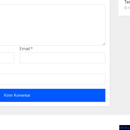
Te
1
Email
*