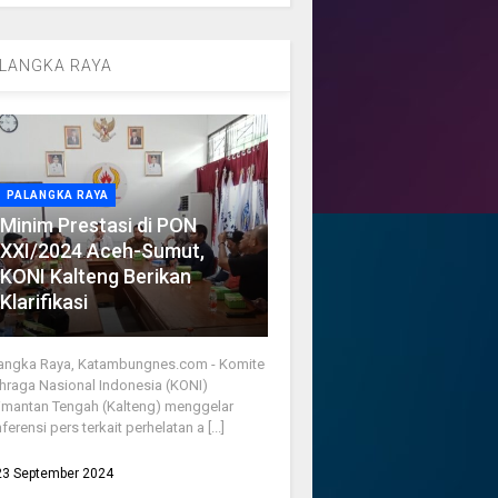
LANGKA RAYA
PALANGKA RAYA
Minim Prestasi di PON
XXI/2024 Aceh-Sumut,
KONI Kalteng Berikan
Klarifikasi
angka Raya, Katambungnes.com - Komite
hraga Nasional Indonesia (KONI)
imantan Tengah (Kalteng) menggelar
ferensi pers terkait perhelatan a [...]
23 September 2024