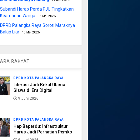
Subandi Harap Perda PJU Tingkatkan
Keamanan Warga
18 Mei 2026
DPRD Palangka Raya Soroti Maraknya
Balap Liar
15 Mei 2026
ARA RAKYAT
DPRD KOTA PALANGKA RAYA
Literasi Jadi Bekal Utama
Siswa di Era Digital
9 Juni 2026
DPRD KOTA PALANGKA RAYA
Hap Baperdu: Infrastruktur
Harus Jadi Perhatian Pemko