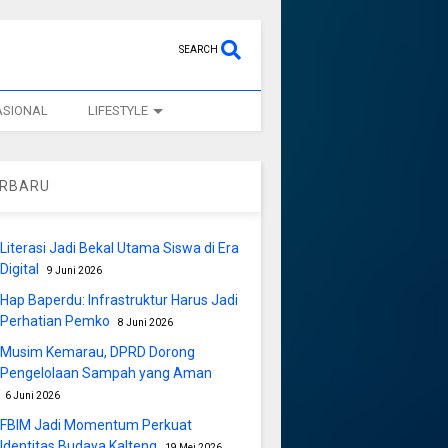
SEARCH
ASIONAL
LIFESTYLE
ERBARU
Literasi Jadi Bekal Utama Siswa di Era
Digital
9 Juni 2026
Hap Baperdu: Infrastruktur Harus Jadi
Perhatian Pemko
8 Juni 2026
Musim Kemarau, DPRD Dorong
Pengelolaan Sampah yang Aman
6 Juni 2026
FBIM Jadi Momentum Perkuat
Identitas Budaya Kalteng
19 Mei 2026