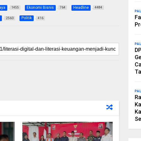
aya
Ekonomi Bisnis
Headline
1455
764
4484
PA
Fa
Politik
2560
416
Pr
PA
DP
Ge
Ca
Ta
PA
Ra
Ka
Ka
Se