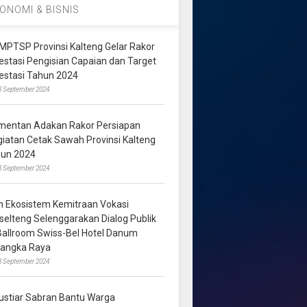
ONOMI & BISNIS
MPTSP Provinsi Kalteng Gelar Rakor
vestasi Pengisian Capaian dan Target
vestasi Tahun 2024
3 September 2024
mentan Adakan Rakor Persiapan
giatan Cetak Sawah Provinsi Kalteng
hun 2024
8 September 2024
m Ekosistem Kemitraan Vokasi
lselteng Selenggarakan Dialog Publik
 Ballroom Swiss-Bel Hotel Danum
langka Raya
8 September 2024
ustiar Sabran Bantu Warga