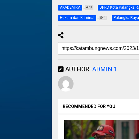
AKADEMIKA
DPRD Kota Palangka R
478
Hukum dan Kriminal
Palangka Raya
541
AUTHOR:
ADMIN 1
RECOMMENDED FOR YOU