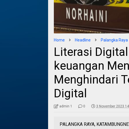
Home
Headline
Palangka Raya
Literasi Digita
keuangan Menj
Menghindari T
Digital
admin 1
0
3 November 2023 14
PALANGKA RAYA, KATAMBUNGNEWS