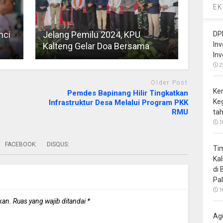
EK
nci
Jelang Pemilu 2024, KPU
DP
In
Kalteng Gelar Doa Bersama
In
2
Older Post
Ke
Pemdes Bapinang Hilir Tingkatkan
Ke
Infrastruktur Desa Melalui Program PKK
RMU
ta
1
FACEBOOK:
DISQUS:
Ti
Ka
di
Pa
1
kan.
Ruas yang wajib ditandai
*
Ag