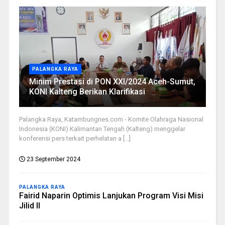
PALANGKA RAYA
Minim Prestasi di PON XXI/2024 Aceh-Sumut,
KONI Kalteng Berikan Klarifikasi
Palangka Raya, Katambungnes.com - Komite Olahraga Nasional
Indonesia (KONI) Kalimantan Tengah (Kalteng) menggelar
konferensi pers terkait perhelatan a [...]
23 September 2024
PALANGKA RAYA
Fairid Naparin Optimis Lanjukan Program Visi Misi
Jilid II