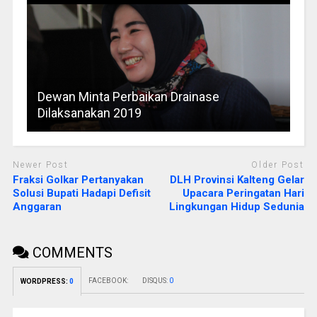
Dewan Minta Perbaikan Drainase
Dilaksanakan 2019
Newer Post
Older Post
Fraksi Golkar Pertanyakan
DLH Provinsi Kalteng Gelar
Solusi Bupati Hadapi Defisit
Upacara Peringatan Hari
Anggaran
Lingkungan Hidup Sedunia
COMMENTS
FACEBOOK:
DISQUS:
0
WORDPRESS:
0