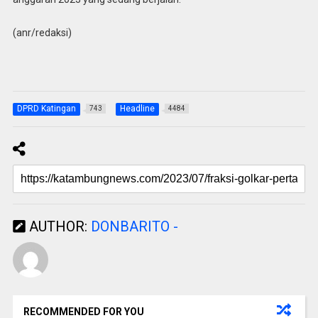
(anr/redaksi)
DPRD Katingan
Headline
743
4484
AUTHOR:
DONBARITO -
RECOMMENDED FOR YOU