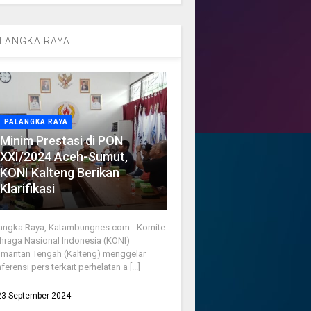
LANGKA RAYA
PALANGKA RAYA
Minim Prestasi di PON
XXI/2024 Aceh-Sumut,
KONI Kalteng Berikan
Klarifikasi
angka Raya, Katambungnes.com - Komite
hraga Nasional Indonesia (KONI)
imantan Tengah (Kalteng) menggelar
ferensi pers terkait perhelatan a [...]
23 September 2024