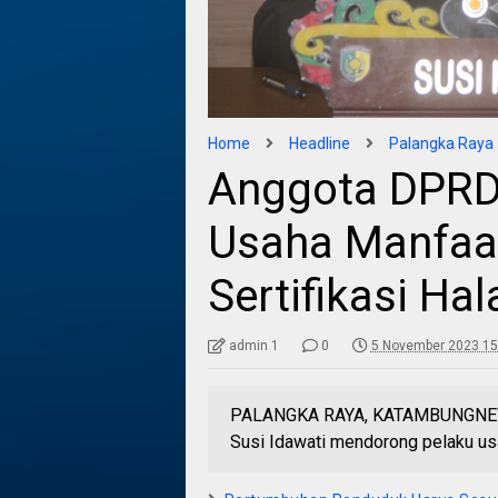
Home
Headline
Palangka Raya
Anggota DPRD 
Usaha Manfaa
Sertifikasi Hal
admin 1
0
5 November 2023 15
PALANGKA RAYA, KATAMBUNGNEWS
Susi Idawati mendorong pelaku usa