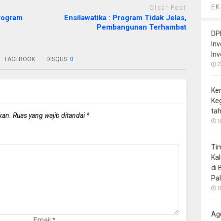
EK
Older Post
rogram
Ensilawatika : Program Tidak Jelas,
Pembangunan Terhambat
DP
In
In
FACEBOOK:
DISQUS:
0
2
Ke
Ke
ta
kan.
Ruas yang wajib ditandai
*
1
Ti
Ka
di
Pa
1
Ag
Email
*