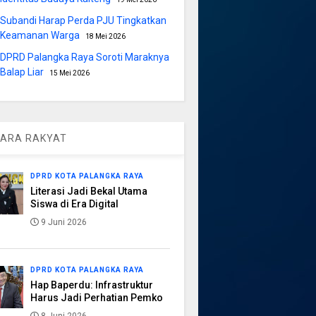
Subandi Harap Perda PJU Tingkatkan
Keamanan Warga
18 Mei 2026
DPRD Palangka Raya Soroti Maraknya
Balap Liar
15 Mei 2026
ARA RAKYAT
DPRD KOTA PALANGKA RAYA
Literasi Jadi Bekal Utama
Siswa di Era Digital
9 Juni 2026
DPRD KOTA PALANGKA RAYA
Hap Baperdu: Infrastruktur
Harus Jadi Perhatian Pemko