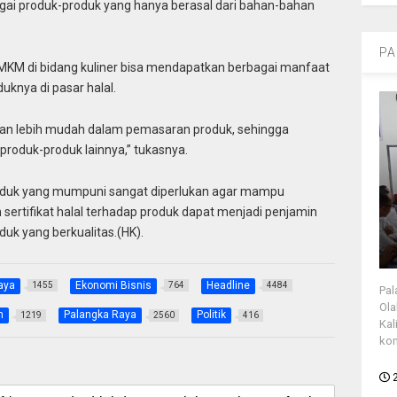
ebagai produk-produk yang hanya berasal dari bahan-bahan
PA
 UMKM di bidang kuliner bisa mendapatkan berbagai manfaat
uknya di pasar halal.
akan lebih mudah dalam pemasaran produk, sehingga
roduk-produk lainnya,” tukasnya.
roduk yang mumpuni sangat diperlukan agar mampu
n sertifikat halal terhadap produk dapat menjadi penjamin
uk yang berkualitas.(HK).
aya
Ekonomi Bisnis
Headline
1455
764
4484
Pal
Ola
h
Palangka Raya
Politik
1219
2560
416
Kal
kon