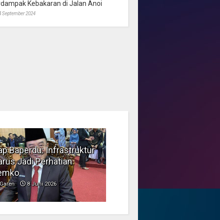
rdampak Kebakaran di Jalan Anoi
4 September 2024
p Baperdu: Infrastruktur
Musim Kemarau, DPRD
rus Jadi Perhatian
Dorong Pengelolaan
emko
Sampah yang Aman
Garen
8 Juni 2026
Garen
6 Juni 2026