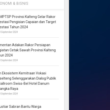
ONOMI & BISNIS
MPTSP Provinsi Kalteng Gelar Rakor
vestasi Pengisian Capaian dan Target
vestasi Tahun 2024
3 September 2024
mentan Adakan Rakor Persiapan
giatan Cetak Sawah Provinsi Kalteng
hun 2024
8 September 2024
m Ekosistem Kemitraan Vokasi
lselteng Selenggarakan Dialog Publik
 Ballroom Swiss-Bel Hotel Danum
langka Raya
8 September 2024
ustiar Sabran Bantu Warga