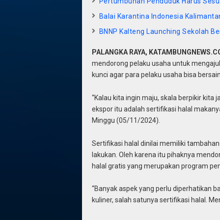
Pertumbuhan Penduduk Harus Sesua
Balai Karantina Indonesia Kaliman
BNNP Kalteng Launching Sekolah Be
PALANGKA RAYA, KATAMBUNGNEWS.
mendorong pelaku usaha untuk mengajukan 
kunci agar para pelaku usaha bisa bersain
“Kalau kita ingin maju, skala berpikir kit
ekspor itu adalah sertifikasi halal makany
Minggu (05/11/2024).
Sertifikasi halal dinilai memiliki tamba
lakukan. Oleh karena itu pihaknya mend
halal gratis yang merupakan program pe
“Banyak aspek yang perlu diperhatikan b
kuliner, salah satunya sertifikasi halal. 