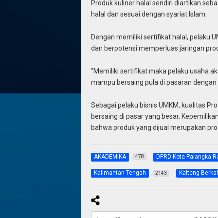
Produk kuliner halal sendiri diartikan s
halal dan sesuai dengan syariat Islam.
Dengan memiliki sertifikat halal, pelaku
dan berpotensi memperluas jaringan prod
“Memiliki sertifikat maka pelaku usaha 
mampu bersaing pula di pasaran dengan p
Sebagai pelaku bisnis UMKM, kualitas P
bersaing di pasar yang besar. Kepemilika
bahwa produk yang dijual merupakan prod
AKADEMIKA
DPRD Kota Palangka R
478
Kalimantan Tengah
Kalteng Berka
2143