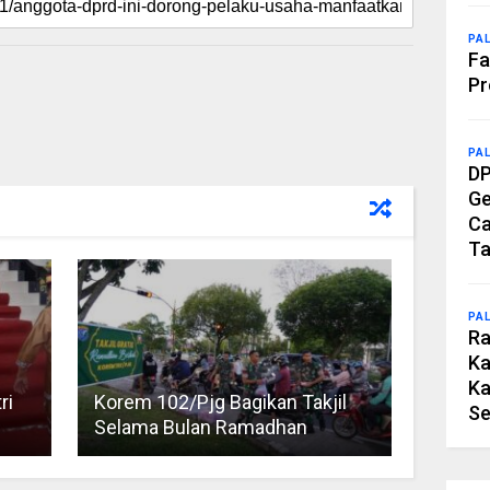
PA
Fa
Pr
PA
DP
Ge
Ca
Ta
PA
Ra
Ka
Ka
ri
Korem 102/Pjg Bagikan Takjil
Se
Selama Bulan Ramadhan