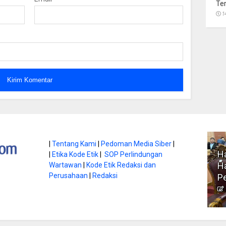
Te
1
atan di Gunung
|
Tentang Kami
|
Pedoman Media Siber
|
Ha
|
Etika Kode Etik
|
SOP Perlindungan
, Ini
Literasi Jadi Bekal Utama
Ha
Wartawan
|
Kode Etik Redaksi dan
bnya
Perusahaan
|
Redaksi
Siswa di Era Digital
P
atambungnews
Garen
9 Juni 2026