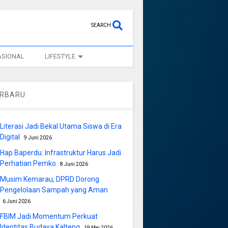
SEARCH
ASIONAL
LIFESTYLE
ERBARU
Literasi Jadi Bekal Utama Siswa di Era
Digital
9 Juni 2026
Hap Baperdu: Infrastruktur Harus Jadi
Perhatian Pemko
8 Juni 2026
Musim Kemarau, DPRD Dorong
Pengelolaan Sampah yang Aman
6 Juni 2026
FBIM Jadi Momentum Perkuat
Identitas Budaya Kalteng
19 Mei 2026