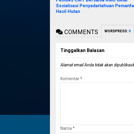
Pemdes CMT Bersama RMU Gelar
Sosialisasi Penyadartahuan Pemanfa
Hasil Hutan
COMMENTS
WORDPRESS:
0
Tinggalkan Balasan
Alamat email Anda tidak akan dipublikasi
Komentar
*
Nama
*