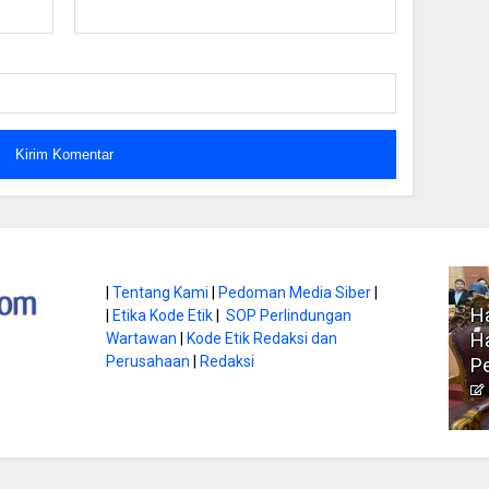
atan di Gunung
|
Tentang Kami
|
Pedoman Media Siber
|
Ha
|
Etika Kode Etik
|
SOP Perlindungan
, Ini
Literasi Jadi Bekal Utama
Ha
Wartawan
|
Kode Etik Redaksi dan
bnya
Perusahaan
|
Redaksi
Siswa di Era Digital
P
atambungnews
Garen
9 Juni 2026