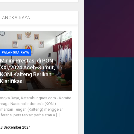
LANGKA RAYA
PALANGKA RAYA
Minim Prestasi di PON
XXI/2024 Aceh-Sumut,
KONI Kalteng Berikan
Klarifikasi
angka Raya, Katambungnes.com - Komite
hraga Nasional Indonesia (KONI)
imantan Tengah (Kalteng) menggelar
ferensi pers terkait perhelatan a [...]
23 September 2024