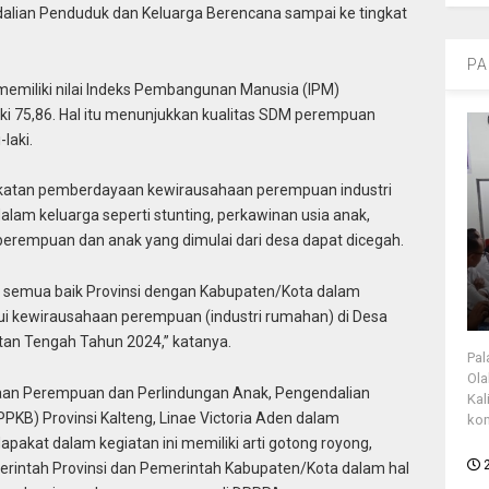
alian Penduduk dan Keluarga Berencana sampai ke tingkat
PA
memiliki nilai Indeks Pembangunan Manusia (IPM)
ki 75,86. Hal itu menunjukkan kualitas SDM perempuan
laki.
dekatan pemberdayaan kewirausahaan perempuan industri
am keluarga seperti stunting, perkawinan usia anak,
perempuan dan anak yang dimulai dari desa dapat dicegah.
ta semua baik Provinsi dengan Kabupaten/Kota dalam
ui kewirausahaan perempuan (industri rumahan) di Desa
n Tengah Tahun 2024,” katanya.
Pal
Ola
aan Perempuan dan Perlindungan Anak, Pengendalian
Kal
KB) Provinsi Kalteng, Linae Victoria Aden dalam
kon
kat dalam kegiatan ini memiliki arti gotong royong,
rintah Provinsi dan Pemerintah Kabupaten/Kota dalam hal