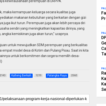
upaya kewirausahaan perempuan di DRPPA.
PA
k, maka kemampuan keluarga secara kualitas juga
Fa
diakan makanan kebutuhan yang berkaitan dengan gizi
Pr
a juga ikut turun. Perempuan juga akan lebih percaya diri
saha sendiri yang meningkatkan kapasitas dirinya, yang
PA
, angka kemiskinan juga akan turun,” ucapnya.
DP
Ge
rtujuan untuk mewujudkan SDM perempuan yang berkualitas
Ca
ada empat model desa di Kotim dan Pulang Pisau. Saat ini kita
Ta
lainnya untuk berkomitmen dan segera memilih desa-
K)
PA
Ra
Kalteng Berkah
Palangka Raya
2143
1219
2560
Ka
Ka
Se