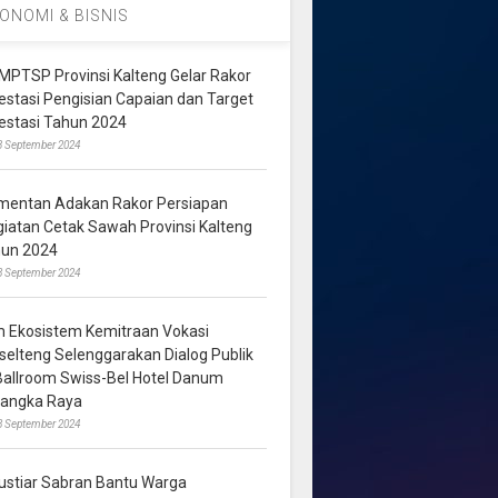
ONOMI & BISNIS
MPTSP Provinsi Kalteng Gelar Rakor
vestasi Pengisian Capaian dan Target
vestasi Tahun 2024
3 September 2024
mentan Adakan Rakor Persiapan
giatan Cetak Sawah Provinsi Kalteng
hun 2024
8 September 2024
m Ekosistem Kemitraan Vokasi
lselteng Selenggarakan Dialog Publik
 Ballroom Swiss-Bel Hotel Danum
langka Raya
8 September 2024
ustiar Sabran Bantu Warga