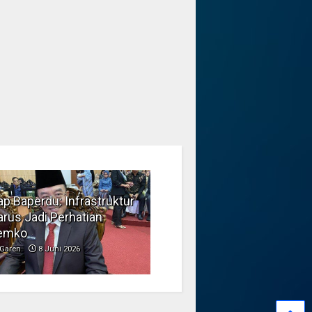
p Baperdu: Infrastruktur
Musim Kemarau, DPRD
rus Jadi Perhatian
Dorong Pengelolaan
emko
Sampah yang Aman
Garen
8 Juni 2026
Garen
6 Juni 2026