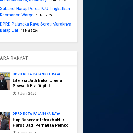
Subandi Harap Perda PJU Tingkatkan
Keamanan Warga
18 Mei 2026
DPRD Palangka Raya Soroti Maraknya
Balap Liar
15 Mei 2026
ARA RAKYAT
DPRD KOTA PALANGKA RAYA
Literasi Jadi Bekal Utama
Siswa di Era Digital
9 Juni 2026
DPRD KOTA PALANGKA RAYA
Hap Baperdu: Infrastruktur
Harus Jadi Perhatian Pemko