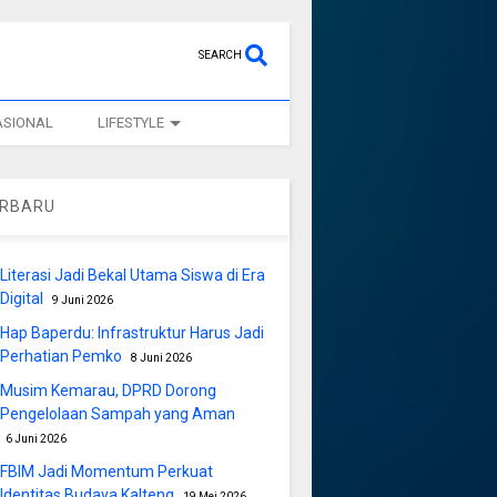
SEARCH
ASIONAL
LIFESTYLE
ERBARU
Literasi Jadi Bekal Utama Siswa di Era
Digital
9 Juni 2026
Hap Baperdu: Infrastruktur Harus Jadi
Perhatian Pemko
8 Juni 2026
Musim Kemarau, DPRD Dorong
Pengelolaan Sampah yang Aman
6 Juni 2026
FBIM Jadi Momentum Perkuat
Identitas Budaya Kalteng
19 Mei 2026