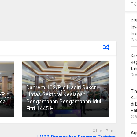
EK
DP
In
In
2
Ke
Ke
ta
1
Danrem 102/Pjg Hadiri Rakor
Ti
/Pjg
Lintas Sektoral Kesiapan
Ka
ma
Pengamanan Pengamanan Idul
di
Fitri 1445 H
Pa
1
Older Post
Ag