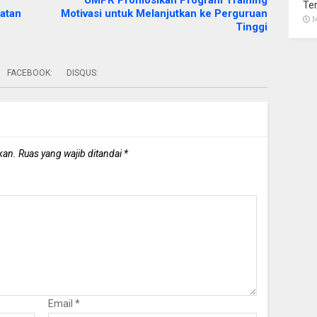
UMPR Promosikan Program Training
Te
atan
Motivasi untuk Melanjutkan ke Perguruan
1
Tinggi
FACEBOOK:
DISQUS:
kan.
Ruas yang wajib ditandai
*
Email
*