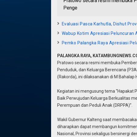
Pratowo secara resmi membuka P
Penge
Evaluasi Pasca Karhutla, Dishut Pro
Wabup Kotim Apresiasi Peluncuran 
Pemko Palangka Raya Apresiasi Pel
PALANGKA RAYA, KATAMBUNGNEWS.
Pratowo secara resmi membuka Pemberd
Penduduk, dan Keluarga Berencana (P3AP
(Rakorda), ini dilaksanakan di M Bahalap
Kegiatan ini mengusung tema “Hapakat Pr
Baik Perwujudan Keluarga Berkualitas 
Perempuan dan Peduli Anak (DRPPA)”.
Wakil Gubernur Kalteng saat membacakan
diharapkan dapat membangun komitmen k
Nasional, Provinsi sekaligus bersiner