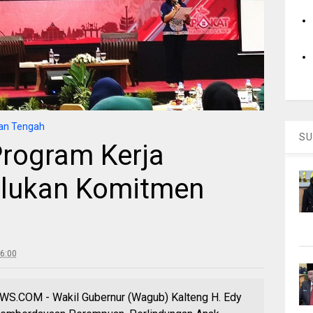
an Tengah
SU
rogram Kerja
rlukan Komitmen
6:00
COM - Wakil Gubernur (Wagub) Kalteng H. Edy