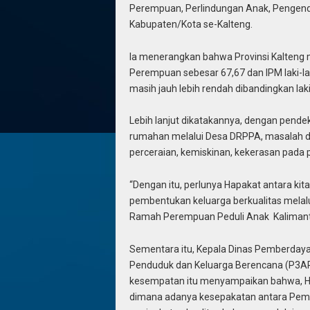
Perempuan, Perlindungan Anak, Pengend
Kabupaten/Kota se-Kalteng.
Ia menerangkan bahwa Provinsi Kalteng 
Perempuan sebesar 67,67 dan IPM laki-la
masih jauh lebih rendah dibandingkan laki-
Lebih lanjut dikatakannya, dengan pen
rumahan melalui Desa DRPPA, masalah dal
perceraian, kemiskinan, kekerasan pada 
“Dengan itu, perlunya Hapakat antara ki
pembentukan keluarga berkualitas melal
Ramah Perempuan Peduli Anak Kalimanta
Sementara itu, Kepala Dinas Pemberday
Penduduk dan Keluarga Berencana (P3APP
kesempatan itu menyampaikan bahwa, Hapa
dimana adanya kesepakatan antara Peme