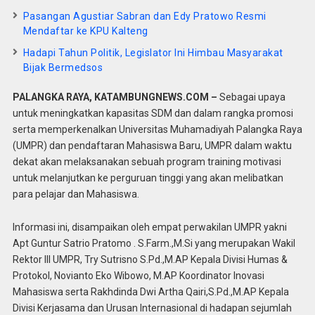
Pasangan Agustiar Sabran dan Edy Pratowo Resmi
Mendaftar ke KPU Kalteng
Hadapi Tahun Politik, Legislator Ini Himbau Masyarakat
Bijak Bermedsos
PALANGKA RAYA, KATAMBUNGNEWS.COM –
Sebagai upaya
untuk meningkatkan kapasitas SDM dan dalam rangka promosi
serta memperkenalkan Universitas Muhamadiyah Palangka Raya
(UMPR) dan pendaftaran Mahasiswa Baru, UMPR dalam waktu
dekat akan melaksanakan sebuah program training motivasi
untuk melanjutkan ke perguruan tinggi yang akan melibatkan
para pelajar dan Mahasiswa.
Informasi ini, disampaikan oleh empat perwakilan UMPR yakni
Apt Guntur Satrio Pratomo . S.Farm.,M.Si yang merupakan Wakil
Rektor III UMPR, Try Sutrisno S.Pd.,M.AP Kepala Divisi Humas &
Protokol, Novianto Eko Wibowo, M.AP Koordinator Inovasi
Mahasiswa serta Rakhdinda Dwi Artha Qairi,S.Pd.,M.AP Kepala
Divisi Kerjasama dan Urusan Internasional di hadapan sejumlah