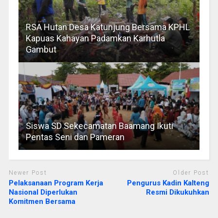
RSA Hutan Desa Katunjung Bersama KPHL
Kapuas Kahayan Padamkan Karhutla
Gambut
Siswa SD Sekecamatan Baamang Ikuti
Pentas Seni dan Pameran
Newer Post
Older Post
Pelaksanaan Program Kerja
Pengurus Kadin Kalteng
Nasional Diperlukan
Resmi Dikukuhkan
Komitmen Bersama