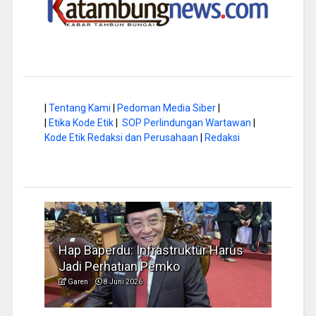
|
Tentang Kami
|
Pedoman Media Siber
|
|
Etika Kode Etik
|
SOP Perlindungan Wartawan
|
Kode Etik Redaksi dan Perusahaan
|
Redaksi
a di
Hap Baperdu: Infrastruktur Harus
Musi
Jadi Perhatian Pemko
Peng
Garen
8 Juni 2026
Garen