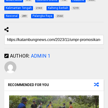
Kalimantan Tengah
Kalteng Berkah
2143
1219
Nasional
Palangka Raya
289
2560
AUTHOR:
ADMIN 1
RECOMMENDED FOR YOU