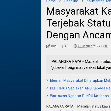
Home
Headline
Kalimantan Te
Masyarakat K
Terjebak Stat
Dengan Ancam
Budi
0
15 Januari 2024 17:05
PALANGKA RAYA - Masalah status 
"jebakan" bagi masyarakat lokal y
Elemen Masyarakat Diharapkan Mela
DLH Harus Sediakan APD Kepada P
Wartawan Ngantor Di KPU Katingan
PALANGKA RAYA – Masalah status kawasan