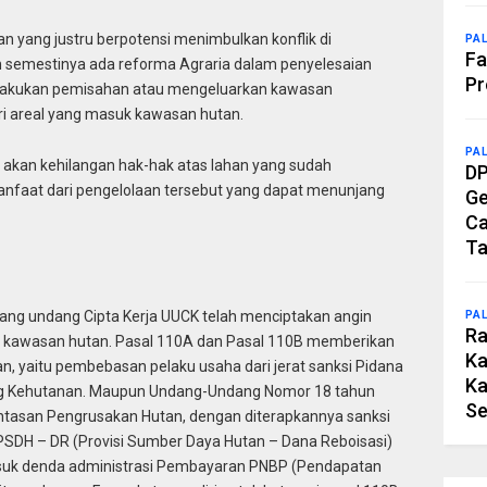
 yang justru berpotensi menimbulkan konflik di
PA
Fa
h semestinya ada reforma Agraria dalam penyelesaian
Pr
elakukan pemisahan atau mengeluarkan kawasan
ri areal yang masuk kawasan hutan.
PA
 akan kehilangan hak-hak atas lahan yang sudah
DP
 manfaat dari pengelolaan tersebut yang dapat menunjang
Ge
Ca
Ta
 Undang undang Cipta Kerja UUCK telah menciptakan angin
PA
Ra
am kawasan hutan. Pasal 110A dan Pasal 110B memberikan
Ka
, yaitu pembebasan pelaku usaha dari jerat sanksi Pidana
Ka
g Kehutanan. Maupun Undang-Undang Nomor 18 tahun
Se
asan Pengrusakan Hutan, dengan diterapkannya sanksi
SDH – DR (Provisi Sumber Daya Hutan – Dana Reboisasi)
asuk denda administrasi Pembayaran PNBP (Pendapatan