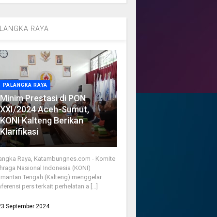
LANGKA RAYA
PALANGKA RAYA
Minim Prestasi di PON
XXI/2024 Aceh-Sumut,
KONI Kalteng Berikan
Klarifikasi
angka Raya, Katambungnes.com - Komite
hraga Nasional Indonesia (KONI)
imantan Tengah (Kalteng) menggelar
ferensi pers terkait perhelatan a [...]
23 September 2024