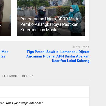
Pencemaran Udara, DPRD Minta
u,
Pemko Palangka Raya Pastikan
Ketersediaan Masker
Older Post
h Mas
Tiga Petani Sawit di Lamandau Dijerat
itas
Ancaman Pidana, APH Dinilai Abaikan
Kearifan Lokal Kalteng
FACEBOOK:
DISQUS:
kan.
Ruas yang wajib ditandai
*