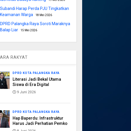
Subandi Harap Perda PJU Tingkatkan
Keamanan Warga
18 Mei 2026
DPRD Palangka Raya Soroti Maraknya
Balap Liar
15 Mei 2026
ARA RAKYAT
DPRD KOTA PALANGKA RAYA
Literasi Jadi Bekal Utama
Siswa di Era Digital
9 Juni 2026
DPRD KOTA PALANGKA RAYA
Hap Baperdu: Infrastruktur
Harus Jadi Perhatian Pemko