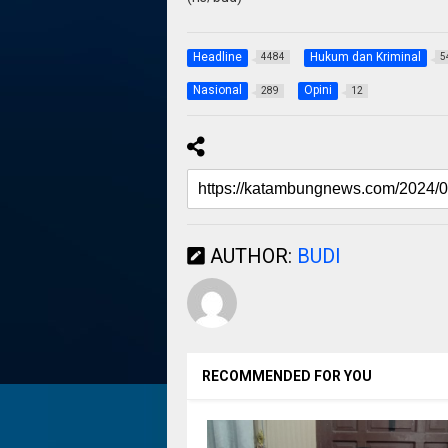
Headline
Hukum dan Kriminal
4484
5
Nasional
Opini
289
12
AUTHOR:
BUDI
RECOMMENDED FOR YOU