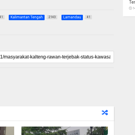
Te
1
Kalimantan Tengah
Lamandau
41
2143
41