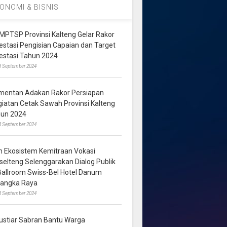
ONOMI & BISNIS
MPTSP Provinsi Kalteng Gelar Rakor
vestasi Pengisian Capaian dan Target
vestasi Tahun 2024
3 September 2024
mentan Adakan Rakor Persiapan
giatan Cetak Sawah Provinsi Kalteng
hun 2024
8 September 2024
m Ekosistem Kemitraan Vokasi
lselteng Selenggarakan Dialog Publik
 Ballroom Swiss-Bel Hotel Danum
langka Raya
8 September 2024
ustiar Sabran Bantu Warga