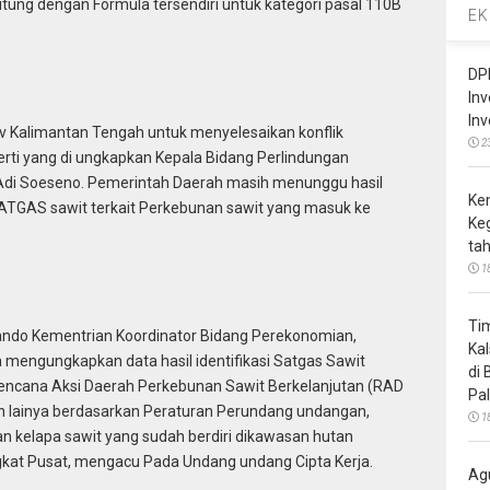
tung dengan Formula tersendiri untuk kategori pasal 110B
EK
DP
In
In
Kalimantan Tengah untuk menyelesaikan konflik
2
rti yang di ungkapkan Kepala Bidang Perlindungan
Adi Soeseno. Pemerintah Daerah masih menunggu hasil
Ke
 SATGAS sawit terkait Perkebunan sawit yang masuk ke
Ke
ta
1
Ti
ando Kementrian Koordinator Bidang Perekonomian,
Ka
mengungkapkan data hasil identifikasi Satgas Sawit
di
encana Aksi Daerah Perkebunan Sawit Berkelanjutan (RAD
Pa
n lainya berdasarkan Peraturan Perundang undangan,
1
 kelapa sawit yang sudah berdiri dikawasan hutan
gkat Pusat, mengacu Pada Undang undang Cipta Kerja.
Ag