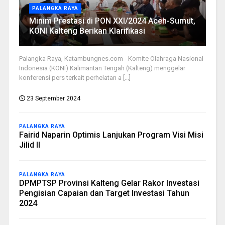
PALANGKA RAYA
Minim Prestasi di PON XXI/2024 Aceh-Sumut,
KONI Kalteng Berikan Klarifikasi
Palangka Raya, Katambungnes.com - Komite Olahraga Nasional
Indonesia (KONI) Kalimantan Tengah (Kalteng) menggelar
konferensi pers terkait perhelatan a [...]
23 September 2024
PALANGKA RAYA
Fairid Naparin Optimis Lanjukan Program Visi Misi
Jilid II
PALANGKA RAYA
DPMPTSP Provinsi Kalteng Gelar Rakor Investasi
Pengisian Capaian dan Target Investasi Tahun
2024