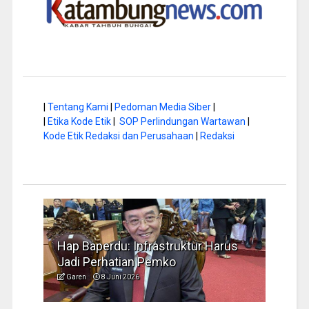
|
Tentang Kami
|
Pedoman Media Siber
|
|
Etika Kode Etik
|
SOP Perlindungan Wartawan
|
Kode Etik Redaksi dan Perusahaan
|
Redaksi
a di
Hap Baperdu: Infrastruktur Harus
Musi
Jadi Perhatian Pemko
Peng
Garen
8 Juni 2026
Garen