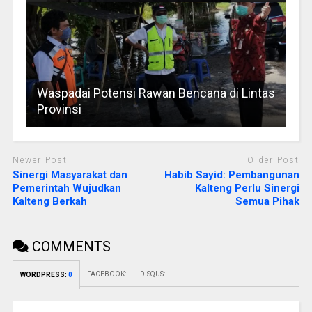
Waspadai Potensi Rawan Bencana di Lintas
Provinsi
Newer Post
Older Post
Sinergi Masyarakat dan
Habib Sayid: Pembangunan
Pemerintah Wujudkan
Kalteng Perlu Sinergi
Kalteng Berkah
Semua Pihak
COMMENTS
FACEBOOK:
DISQUS:
WORDPRESS:
0