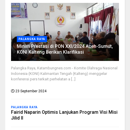
PALANGKA RAYA
Minim Prestasi di PON XXI/2024 Aceh-Sumut,
KONI Kalteng Berikan Klarifikasi
Palangka Raya, Katambungnes.com - Komite Olahraga Nasional
Indonesia (KONI) Kalimantan Tengah (Kalteng) menggelar
konferensi pers terkait perhelatan a [...]
23 September 2024
PALANGKA RAYA
Fairid Naparin Optimis Lanjukan Program Visi Misi
Jilid II