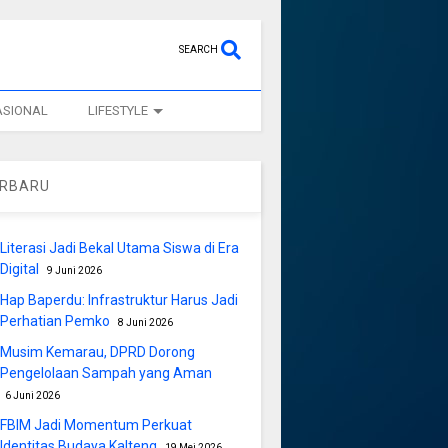
SEARCH
ASIONAL
LIFESTYLE
ERBARU
Literasi Jadi Bekal Utama Siswa di Era
Digital
9 Juni 2026
Hap Baperdu: Infrastruktur Harus Jadi
Perhatian Pemko
8 Juni 2026
Musim Kemarau, DPRD Dorong
Pengelolaan Sampah yang Aman
6 Juni 2026
FBIM Jadi Momentum Perkuat
Identitas Budaya Kalteng
19 Mei 2026