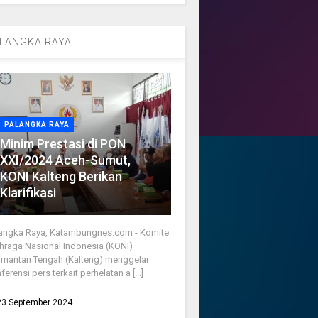
LANGKA RAYA
PALANGKA RAYA
Minim Prestasi di PON
XXI/2024 Aceh-Sumut,
KONI Kalteng Berikan
Klarifikasi
angka Raya, Katambungnes.com - Komite
hraga Nasional Indonesia (KONI)
imantan Tengah (Kalteng) menggelar
ferensi pers terkait perhelatan a [...]
23 September 2024