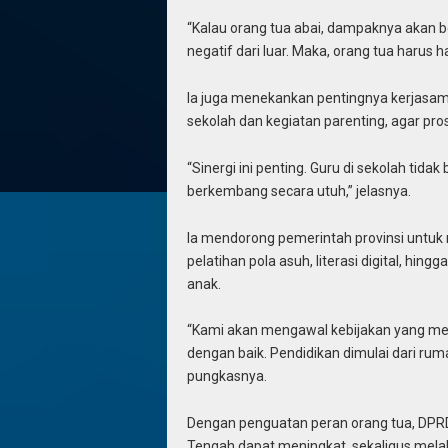
“Kalau orang tua abai, dampaknya akan b
negatif dari luar. Maka, orang tua harus 
Ia juga menekankan pentingnya kerjasama
sekolah dan kegiatan parenting, agar pro
“Sinergi ini penting. Guru di sekolah tida
berkembang secara utuh,” jelasnya.
Ia mendorong pemerintah provinsi untuk 
pelatihan pola asuh, literasi digital, hing
anak.
“Kami akan mengawal kebijakan yang m
dengan baik. Pendidikan dimulai dari rum
pungkasnya.
Dengan penguatan peran orang tua, DPRD
Tengah dapat meningkat, sekaligus melah