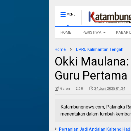
MENU
HOME
PERISTIWA
KABAR 
Home
DPRD Kalimantan Tengah
Okki Maulana:
Guru Pertama 
Garen
0
24 Juni 2025 01:34
Katambungnews.com, Palangka Raya
menentukan dalam tumbuh kembang a
Pertanian Jadi Andalan Kalteng Ha