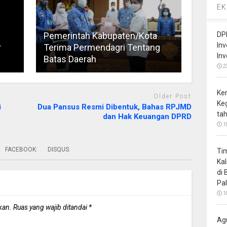
EK
DP
Pemerintah Kabupaten/Kota
In
r
Terima Permendagri Tentang
In
Batas Daerah
2
Ke
Older Post
Ke
i
Dua Pansus Resmi Dibentuk, Bahas RPJMD
ta
dan Hak Keuangan DPRD
1
FACEBOOK:
DISQUS:
Ti
Ka
di
Pa
1
kan.
Ruas yang wajib ditandai
*
Ag