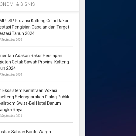
ONOMI & BISNIS
MPTSP Provinsi Kalteng Gelar Rakor
vestasi Pengisian Capaian dan Target
vestasi Tahun 2024
3 September 2024
mentan Adakan Rakor Persiapan
giatan Cetak Sawah Provinsi Kalteng
hun 2024
8 September 2024
m Ekosistem Kemitraan Vokasi
lselteng Selenggarakan Dialog Publik
 Ballroom Swiss-Bel Hotel Danum
langka Raya
8 September 2024
ustiar Sabran Bantu Warga