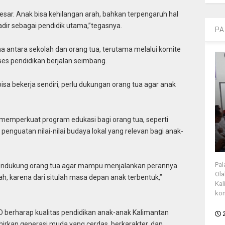
esar. Anak bisa kehilangan arah, bahkan terpengaruh hal
hadir sebagai pendidik utama,”tegasnya.
PA
 antara sekolah dan orang tua, terutama melalui komite
ses pendidikan berjalan seimbang.
k bisa bekerja sendiri, perlu dukungan orang tua agar anak
memperkuat program edukasi bagi orang tua, seperti
ga penguatan nilai-nilai budaya lokal yang relevan bagi anak-
Pal
endukung orang tua agar mampu menjalankan perannya
Ola
ah, karena dari situlah masa depan anak terbentuk,”
Kal
kon
 berharap kualitas pendidikan anak-anak Kalimantan
irkan generasi muda yang cerdas, berkarakter, dan