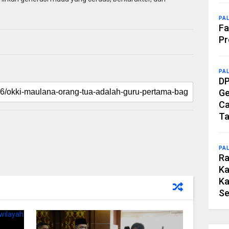
PA
Fa
Pr
PA
DP
Ge
Ca
Ta
PA
Ra
Ka
Ka
Se