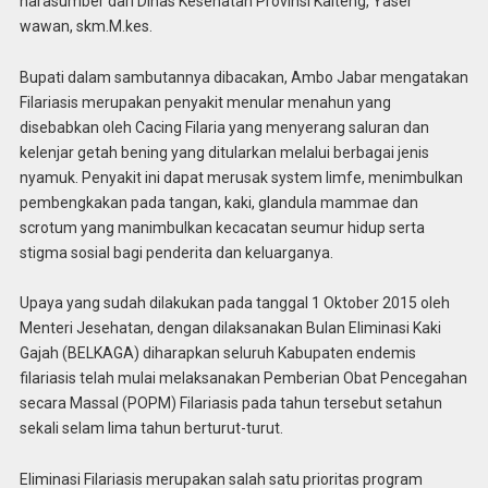
narasumber dari Dinas Kesehatan Provinsi Kalteng, Yaser
wawan, skm.M.kes.
Bupati dalam sambutannya dibacakan, Ambo Jabar mengatakan
Filariasis merupakan penyakit menular menahun yang
disebabkan oleh Cacing Filaria yang menyerang saluran dan
kelenjar getah bening yang ditularkan melalui berbagai jenis
nyamuk. Penyakit ini dapat merusak system limfe, menimbulkan
pembengkakan pada tangan, kaki, glandula mammae dan
scrotum yang manimbulkan kecacatan seumur hidup serta
stigma sosial bagi penderita dan keluarganya.
Upaya yang sudah dilakukan pada tanggal 1 Oktober 2015 oleh
Menteri Jesehatan, dengan dilaksanakan Bulan Eliminasi Kaki
Gajah (BELKAGA) diharapkan seluruh Kabupaten endemis
filariasis telah mulai melaksanakan Pemberian Obat Pencegahan
secara Massal (POPM) Filariasis pada tahun tersebut setahun
sekali selam lima tahun berturut-turut.
Eliminasi Filariasis merupakan salah satu prioritas program