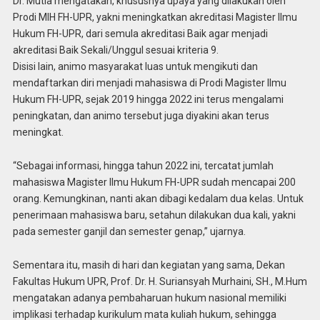
Dr. Mutia mengatakan, khususnya upaya yang dilakukan oleh
Prodi MIH FH-UPR, yakni meningkatkan akreditasi Magister Ilmu
Hukum FH-UPR, dari semula akreditasi Baik agar menjadi
akreditasi Baik Sekali/Unggul sesuai kriteria 9.
Disisi lain, animo masyarakat luas untuk mengikuti dan
mendaftarkan diri menjadi mahasiswa di Prodi Magister Ilmu
Hukum FH-UPR, sejak 2019 hingga 2022 ini terus mengalami
peningkatan, dan animo tersebut juga diyakini akan terus
meningkat.
“Sebagai informasi, hingga tahun 2022 ini, tercatat jumlah
mahasiswa Magister Ilmu Hukum FH-UPR sudah mencapai 200
orang. Kemungkinan, nanti akan dibagi kedalam dua kelas. Untuk
penerimaan mahasiswa baru, setahun dilakukan dua kali, yakni
pada semester ganjil dan semester genap,” ujarnya.
Sementara itu, masih di hari dan kegiatan yang sama, Dekan
Fakultas Hukum UPR, Prof. Dr. H. Suriansyah Murhaini, SH., M.Hum
mengatakan adanya pembaharuan hukum nasional memiliki
implikasi terhadap kurikulum mata kuliah hukum, sehingga