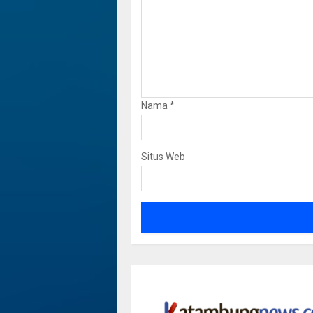
Nama
*
Situs Web
Dua Jemb