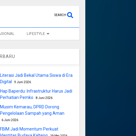
SEARCH
ASIONAL
LIFESTYLE
ERBARU
Literasi Jadi Bekal Utama Siswa di Era
Digital
9 Juni 2026
Hap Baperdu: Infrastruktur Harus Jadi
Perhatian Pemko
8 Juni 2026
Musim Kemarau, DPRD Dorong
Pengelolaan Sampah yang Aman
6 Juni 2026
FBIM Jadi Momentum Perkuat
Identitas Budaya Kalteng
19 Mei 2026