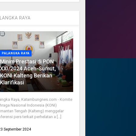
LANGKA RAYA
PALANGKA RAYA
Minim Prestasi di PON
XXI/2024 Aceh-Sumut,
KONI Kalteng Berikan
Klarifikasi
angka Raya, Katambungnes.com - Komite
hraga Nasional Indonesia (KONI)
imantan Tengah (Kalteng) menggelar
ferensi pers terkait perhelatan a [...]
23 September 2024