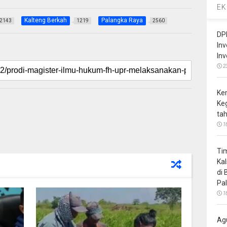
EK
Kalteng Berkah
Palangka Raya
2143
1219
2560
DP
In
In
2
Ke
Ke
ta
1
Ti
Ka
di
Pa
1
Ag