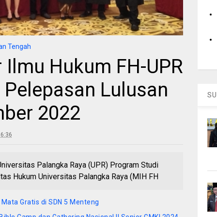
an Tengah
r Ilmu Hukum FH-UPR
 Pelepasan Lulusan
SU
mber 2022
6:36
versitas Palangka Raya (UPR) Program Studi
ltas Hukum Universitas Palangka Raya (MIH FH
 Mata Gratis di SDN 5 Menteng
Bible Camp dan Gathering Nasional II Senior GMKI 2024