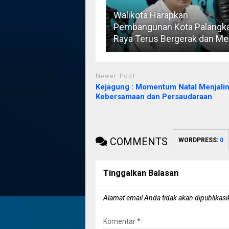
Walikota Harapkan
Pembangunan Kota Palangk
Raya Terus Bergerak dan Me
Newer Post
Kejagung : Momentum Natal Menjali
Kebersamaan dan Persaudaraan
COMMENTS
WORDPRESS:
0
Tinggalkan Balasan
Alamat email Anda tidak akan dipublikasi
Komentar
*