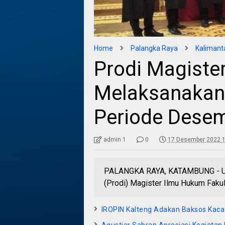
Home
Palangka Raya
Kalimant
Prodi Magiste
Melaksanakan
Periode Dese
admin 1
0
17 Desember 2022 1
PALANGKA RAYA, KATAMBUNG - Uni
(Prodi) Magister Ilmu Hukum Faku
IROPIN Kalteng Adakan Baksos Kaca
Agustiar Sabran Apresiasi Kegiatan 