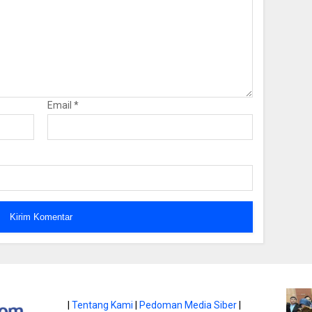
Email
*
atan di Gunung
|
Tentang Kami
|
Pedoman Media Siber
|