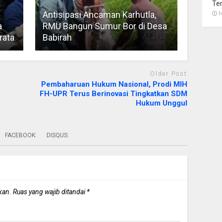
Te
Antisipasi Ancaman Karhutla,
1
a
RMU Bangun Sumur Bor di Desa
rata
Babirah
Older Post
n
Pembaharuan Hukum Nasional, Prodi MIH
FH-UPR Terus Berinovasi Tingkatkan SDM
Hukum Unggul
FACEBOOK:
DISQUS:
kan.
Ruas yang wajib ditandai
*