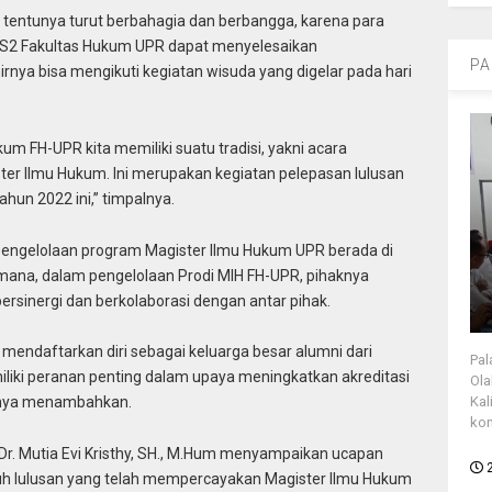
 tentunya turut berbahagia dan berbangga, karena para
un S2 Fakultas Hukum UPR dapat menyelesaikan
PA
rnya bisa mengikuti kegiatan wisuda yang digelar pada hari
um FH-UPR kita memiliki suatu tradisi, yakni acara
er Ilmu Hukum. Ini merupakan kegiatan pelepasan lulusan
hun 2022 ini,” timpalnya.
 pengelolaan program Magister Ilmu Hukum UPR berada di
ana, dalam pengelolaan Prodi MIH FH-UPR, pihaknya
ersinergi dan berkolaborasi dengan antar pihak.
mendaftarkan diri sebagai keluarga besar alumni dari
Pal
liki peranan penting dalam upaya meningkatkan akreditasi
Ola
Kal
arnya menambahkan.
kon
Dr. Mutia Evi Kristhy, SH., M.Hum menyampaikan ucapan
ruh lulusan yang telah mempercayakan Magister Ilmu Hukum