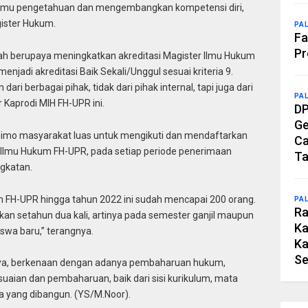
ilmu pengetahuan dan mengembangkan kompetensi diri,
ister Hukum.
PA
Fa
Pr
h berupaya meningkatkan akreditasi Magister Ilmu Hukum
enjadi akreditasi Baik Sekali/Unggul sesuai kriteria 9.
ri berbagai pihak, tidak dari pihak internal, tapi juga dari
PA
 Kaprodi MIH FH-UPR ini.
DP
Ge
animo masyarakat luas untuk mengikuti dan mendaftarkan
Ca
r Ilmu Hukum FH-UPR, pada setiap periode penerimaan
Ta
gkatan.
 FH-UPR hingga tahun 2022 ini sudah mencapai 200 orang.
PA
Ra
an setahun dua kali, artinya pada semester ganjil maupun
Ka
wa baru,” terangnya.
Ka
Se
nya, berkenaan dengan adanya pembaharuan hukum,
aian dan pembaharuan, baik dari sisi kurikulum, mata
ma yang dibangun. (YS/M.Noor).