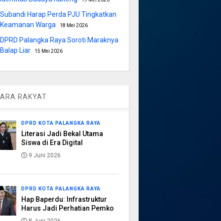
Subandi Harap Perda PJU Tingkatkan
Keamanan Warga
18 Mei 2026
DPRD Palangka Raya Soroti Maraknya
Balap Liar
15 Mei 2026
ARA RAKYAT
DPRD KOTA PALANGKA RAYA
Literasi Jadi Bekal Utama
Siswa di Era Digital
9 Juni 2026
DPRD KOTA PALANGKA RAYA
Hap Baperdu: Infrastruktur
Harus Jadi Perhatian Pemko