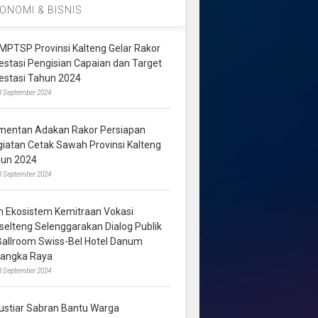
ONOMI & BISNIS
MPTSP Provinsi Kalteng Gelar Rakor
vestasi Pengisian Capaian dan Target
vestasi Tahun 2024
3 September 2024
mentan Adakan Rakor Persiapan
giatan Cetak Sawah Provinsi Kalteng
hun 2024
8 September 2024
m Ekosistem Kemitraan Vokasi
lselteng Selenggarakan Dialog Publik
 Ballroom Swiss-Bel Hotel Danum
langka Raya
8 September 2024
ustiar Sabran Bantu Warga