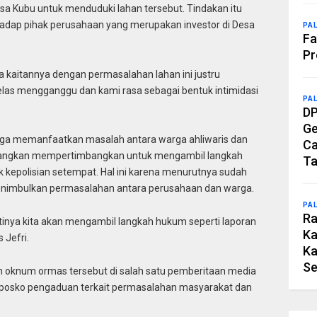
a Kubu untuk menduduki lahan tersebut. Tindakan itu
rhadap pihak perusahaan yang merupakan investor di Desa
PA
Fa
Pr
a kaitannya dengan permasalahan lahan ini justru
jelas mengganggu dan kami rasa sebagai bentuk intimidasi
PA
DP
Ge
uga memanfaatkan masalah antara warga ahliwaris dan
Ca
 sedangkan mempertimbangkan untuk mengambil langkah
Ta
 kepolisian setempat. Hal ini karena menurutnya sudah
nimbulkan permasalahan antara perusahaan dan warga.
PA
Ra
inya kita akan mengambil langkah hukum seperti laporan
Ka
 Jefri.
Ka
Se
 oknum ormas tersebut di salah satu pemberitaan media
 posko pengaduan terkait permasalahan masyarakat dan