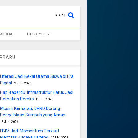
SEARCH
ASIONAL
LIFESTYLE
ERBARU
Literasi Jadi Bekal Utama Siswa di Era
Digital
9 Juni 2026
Hap Baperdu: Infrastruktur Harus Jadi
Perhatian Pemko
8 Juni 2026
Musim Kemarau, DPRD Dorong
Pengelolaan Sampah yang Aman
6 Juni 2026
FBIM Jadi Momentum Perkuat
Identitas Budaya Kalteng
19 Mei 2026