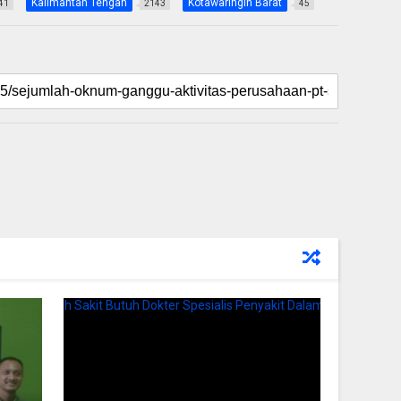
Kalimantan Tengah
Kotawaringin Barat
41
2143
45