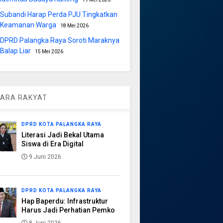
Subandi Harap Perda PJU Tingkatkan
Keamanan Warga
18 Mei 2026
DPRD Palangka Raya Soroti Maraknya
Balap Liar
15 Mei 2026
ARA RAKYAT
DPRD KOTA PALANGKA RAYA
Literasi Jadi Bekal Utama
Siswa di Era Digital
9 Juni 2026
DPRD KOTA PALANGKA RAYA
Hap Baperdu: Infrastruktur
Harus Jadi Perhatian Pemko