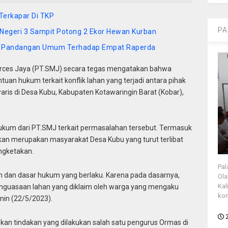
Terkapar Di TKP
PA
egeri 3 Sampit Potong 2 Ekor Hewan Kurban
n Pandangan Umum Terhadap Empat Raperda
urces Jaya (PT.SMJ) secara tegas mengatakan bahwa
an hukum terkait konflik lahan yang terjadi antara pihak
ris di Desa Kubu, Kabupaten Kotawaringin Barat (Kobar),
 Hukum dari PT.SMJ terkait permasalahan tersebut. Termasuk
kan merupakan masyarakat Desa Kubu yang turut terlibat
ngketakan.
Pal
n dan dasar hukum yang berlaku. Karena pada dasarnya,
Ola
Kal
 penguasaan lahan yang diklaim oleh warga yang mengaku
kon
enin (22/5/2023).
an tindakan yang dilakukan salah satu pengurus Ormas di