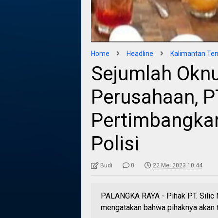
Home
Headline
Kalimantan Te
Sejumlah Oknu
Perusahaan, 
Pertimbangkan
Polisi
Budi
0
22 Mei 2023 10:44
PALANGKA RAYA - Pihak PT. Silic 
mengatakan bahwa pihaknya akan t