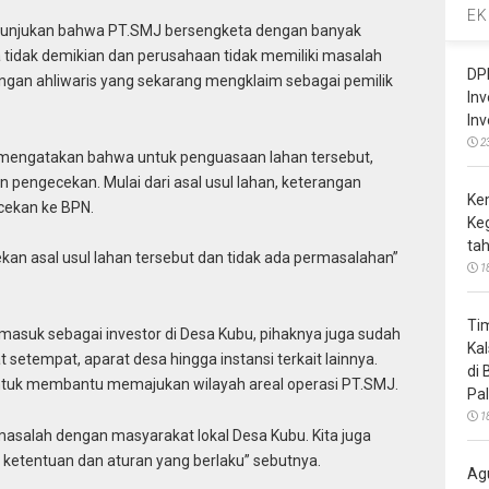
EK
enunjukan bahwa PT.SMJ bersengketa dengan banyak
tidak demikian dan perusahaan tidak memiliki masalah
DP
ngan ahliwaris yang sekarang mengklaim sebagai pemilik
In
In
2
J mengatakan bahwa untuk penguasaan lahan tersebut,
 pengecekan. Mulai dari asal usul lahan, keterangan
Ke
cekan ke BPN.
Ke
ta
an asal usul lahan tersebut dan tidak ada permasalahan”
1
Ti
asuk sebagai investor di Desa Kubu, pihaknya juga sudah
Ka
setempat, aparat desa hingga instansi terkait lainnya.
di
tuk membantu memajukan wilayah areal operasi PT.SMJ.
Pa
1
masalah dengan masyarakat lokal Desa Kubu. Kita juga
 ketentuan dan aturan yang berlaku” sebutnya.
Ag