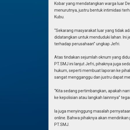
Kobar yang mendatangkan warga luar Des
menurutnya, justru bentuk intimidasi te
Kubu.
“Sekarang masyarakat luar yang tidak ad
didatangkan untuk menduduki lahan. Ini 
terhadap perusahaan” ungkap Jefri.
Atas tindakan sejumlah oknum yang did
PT.SMJ ini lanjut Jefri, pihaknya juga
hukum, seperti membuat laporan ke pihak
sangat mengganggu dan justru dapat me
“Kita sedang pertimbangkan, apakah nant
ke kepolisian atau langkah lainnnya” tegas
Ia juga menyinggung masalah pernyataan
online. Bahwa pihaknya akan mendirikan
PT.SMJ.