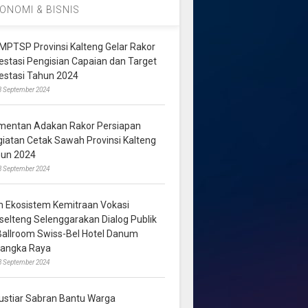
ONOMI & BISNIS
MPTSP Provinsi Kalteng Gelar Rakor
vestasi Pengisian Capaian dan Target
vestasi Tahun 2024
3 September 2024
mentan Adakan Rakor Persiapan
giatan Cetak Sawah Provinsi Kalteng
hun 2024
8 September 2024
m Ekosistem Kemitraan Vokasi
lselteng Selenggarakan Dialog Publik
 Ballroom Swiss-Bel Hotel Danum
langka Raya
8 September 2024
ustiar Sabran Bantu Warga