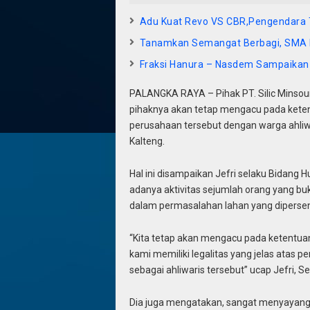
Adu Kuat Revo VS CBR,Pengendara 
Tanamkan Semangat Berbagi, SMA N
Fraksi Hanura – Nasdem Sampaika
PALANGKA RAYA – Pihak PT. Silic Minso
pihaknya akan tetap mengacu pada ketentu
perusahaan tersebut dengan warga ahliwa
Kalteng.
Hal ini disampaikan Jefri selaku Bidang
adanya aktivitas sejumlah orang yang bu
dalam permasalahan lahan yang diperse
“Kita tetap akan mengacu pada ketentua
kami memiliki legalitas yang jelas atas
sebagai ahliwaris tersebut” ucap Jefri, S
Dia juga mengatakan, sangat menyayangk