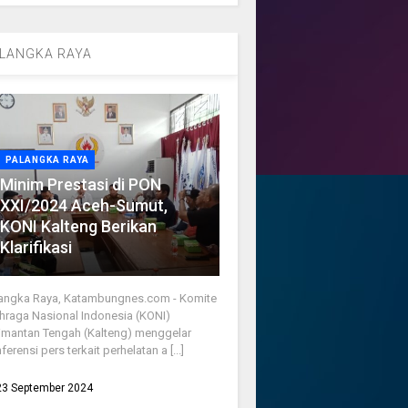
LANGKA RAYA
PALANGKA RAYA
Minim Prestasi di PON
XXI/2024 Aceh-Sumut,
KONI Kalteng Berikan
Klarifikasi
angka Raya, Katambungnes.com - Komite
hraga Nasional Indonesia (KONI)
imantan Tengah (Kalteng) menggelar
ferensi pers terkait perhelatan a [...]
23 September 2024