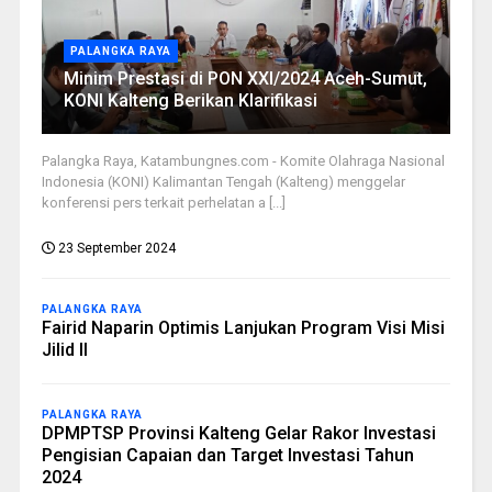
PALANGKA RAYA
Minim Prestasi di PON XXI/2024 Aceh-Sumut,
KONI Kalteng Berikan Klarifikasi
Palangka Raya, Katambungnes.com - Komite Olahraga Nasional
Indonesia (KONI) Kalimantan Tengah (Kalteng) menggelar
konferensi pers terkait perhelatan a [...]
23 September 2024
PALANGKA RAYA
Fairid Naparin Optimis Lanjukan Program Visi Misi
Jilid II
PALANGKA RAYA
DPMPTSP Provinsi Kalteng Gelar Rakor Investasi
Pengisian Capaian dan Target Investasi Tahun
2024