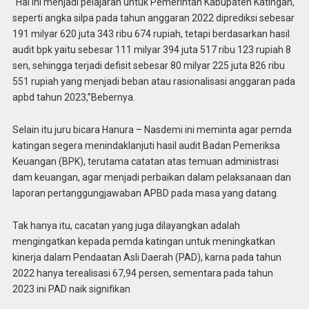
“Hal ini menjadi pelajaran untuk Pemerintah Kabupaten Katingan,
seperti angka silpa pada tahun anggaran 2022 diprediksi sebesar
191 milyar 620 juta 343 ribu 674 rupiah, tetapi berdasarkan hasil
audit bpk yaitu sebesar 111 milyar 394 juta 517 ribu 123 rupiah 8
sen, sehingga terjadi defisit sebesar 80 milyar 225 juta 826 ribu
551 rupiah yang menjadi beban atau rasionalisasi anggaran pada
apbd tahun 2023,”Bebernya.
Selain itu juru bicara Hanura – Nasdemi ini meminta agar pemda
katingan segera menindaklanjuti hasil audit Badan Pemeriksa
Keuangan (BPK), terutama catatan atas temuan administrasi
dam keuangan, agar menjadi perbaikan dalam pelaksanaan dan
laporan pertanggungjawaban APBD pada masa yang datang.
Tak hanya itu, cacatan yang juga dilayangkan adalah
mengingatkan kepada pemda katingan untuk meningkatkan
kinerja dalam Pendaatan Asli Daerah (PAD), karna pada tahun
2022 hanya terealisasi 67,94 persen, sementara pada tahun
2023 ini PAD naik signifikan