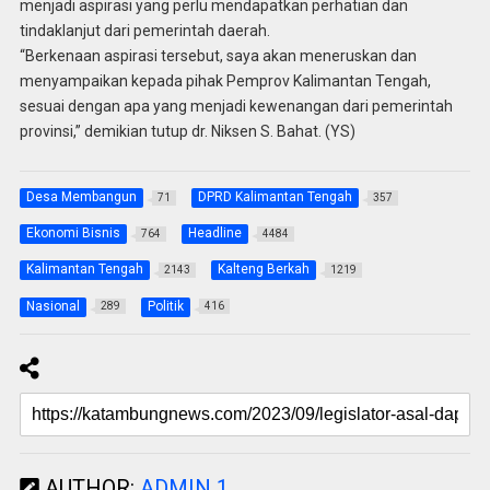
menjadi aspirasi yang perlu mendapatkan perhatian dan
tindaklanjut dari pemerintah daerah.
“Berkenaan aspirasi tersebut, saya akan meneruskan dan
menyampaikan kepada pihak Pemprov Kalimantan Tengah,
sesuai dengan apa yang menjadi kewenangan dari pemerintah
provinsi,” demikian tutup dr. Niksen S. Bahat. (YS)
Desa Membangun
DPRD Kalimantan Tengah
71
357
Ekonomi Bisnis
Headline
764
4484
Kalimantan Tengah
Kalteng Berkah
2143
1219
Nasional
Politik
289
416
AUTHOR:
ADMIN 1