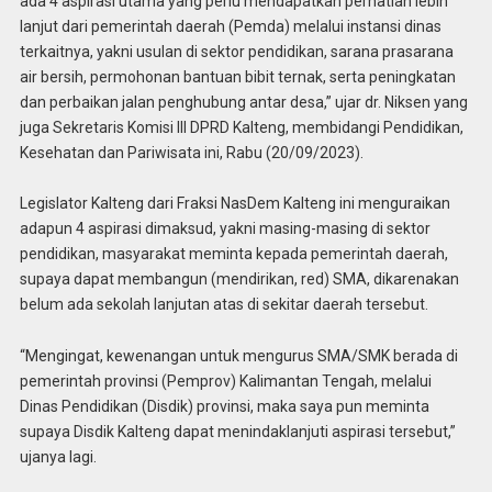
ada 4 aspirasi utama yang perlu mendapatkan perhatian lebih
lanjut dari pemerintah daerah (Pemda) melalui instansi dinas
terkaitnya, yakni usulan di sektor pendidikan, sarana prasarana
air bersih, permohonan bantuan bibit ternak, serta peningkatan
dan perbaikan jalan penghubung antar desa,” ujar dr. Niksen yang
juga Sekretaris Komisi III DPRD Kalteng, membidangi Pendidikan,
Kesehatan dan Pariwisata ini, Rabu (20/09/2023).
Legislator Kalteng dari Fraksi NasDem Kalteng ini menguraikan
adapun 4 aspirasi dimaksud, yakni masing-masing di sektor
pendidikan, masyarakat meminta kepada pemerintah daerah,
supaya dapat membangun (mendirikan, red) SMA, dikarenakan
belum ada sekolah lanjutan atas di sekitar daerah tersebut.
“Mengingat, kewenangan untuk mengurus SMA/SMK berada di
pemerintah provinsi (Pemprov) Kalimantan Tengah, melalui
Dinas Pendidikan (Disdik) provinsi, maka saya pun meminta
supaya Disdik Kalteng dapat menindaklanjuti aspirasi tersebut,”
ujanya lagi.