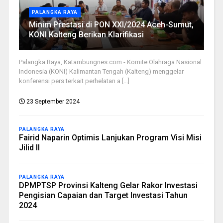
PALANGKA RAYA
Minim Prestasi di PON XXI/2024 Aceh-Sumut,
KONI Kalteng Berikan Klarifikasi
Palangka Raya, Katambungnes.com - Komite Olahraga Nasional
Indonesia (KONI) Kalimantan Tengah (Kalteng) menggelar
konferensi pers terkait perhelatan a [...]
23 September 2024
PALANGKA RAYA
Fairid Naparin Optimis Lanjukan Program Visi Misi
Jilid II
PALANGKA RAYA
DPMPTSP Provinsi Kalteng Gelar Rakor Investasi
Pengisian Capaian dan Target Investasi Tahun
2024