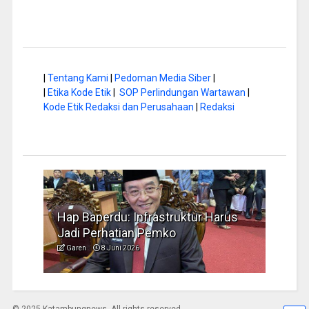
|
Tentang Kami
|
Pedoman Media Siber
|
|
Etika Kode Etik
|
SOP Perlindungan Wartawan
|
Kode Etik Redaksi dan Perusahaan
|
Redaksi
rus
Musim Kemarau, DPRD Dorong
FBIM
Pengelolaan Sampah yang Aman
Ident
Garen
6 Juni 2026
Garen
© 2025 Katambungnews. All rights reserved.