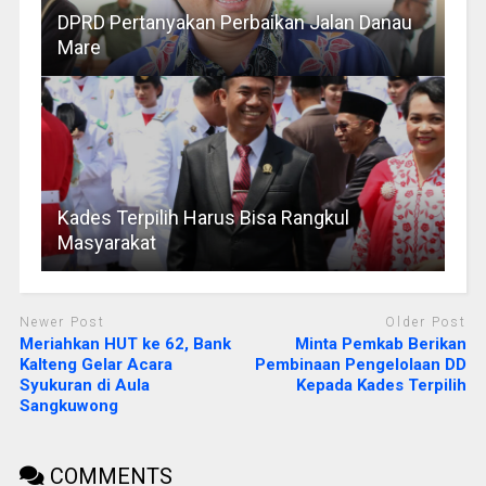
DPRD Pertanyakan Perbaikan Jalan Danau
Mare
Kades Terpilih Harus Bisa Rangkul
Masyarakat
Newer Post
Older Post
Meriahkan HUT ke 62, Bank
Minta Pemkab Berikan
Kalteng Gelar Acara
Pembinaan Pengelolaan DD
Syukuran di Aula
Kepada Kades Terpilih
Sangkuwong
COMMENTS