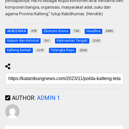
pendapatnya. Hal ini sebagai wujud komitmen ikrar bersama oleh
komponen bangsa, organisasi, masyarakat adat, suku dan
agama Provinsi Kalteng,” tutup Kabidhumas. (Hendrik)
AKADEMIKA
Ekonomi Bisnis
Headline
478
764
4484
Hukum dan Kriminal
Kalimantan Tengah
541
2143
Kalteng Berkah
Palangka Raya
1219
2560
AUTHOR:
ADMIN 1