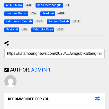
AKADEMIKA
Desa Membangun
478
71
Ekonomi Bisnis
Headline
764
4484
Kalimantan Tengah
Kalteng Berkah
2143
1219
Nasional
Palangka Raya
289
2560
AUTHOR:
ADMIN 1
RECOMMENDED FOR YOU