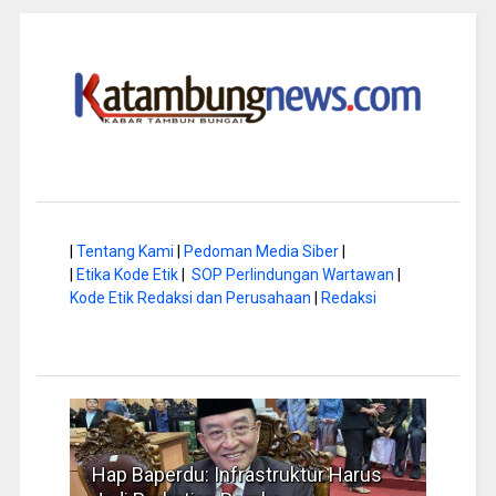
|
Tentang Kami
|
Pedoman Media Siber
|
|
Etika Kode Etik
|
SOP Perlindungan Wartawan
|
Kode Etik Redaksi dan Perusahaan
|
Redaksi
a di
Hap Baperdu: Infrastruktur Harus
Musi