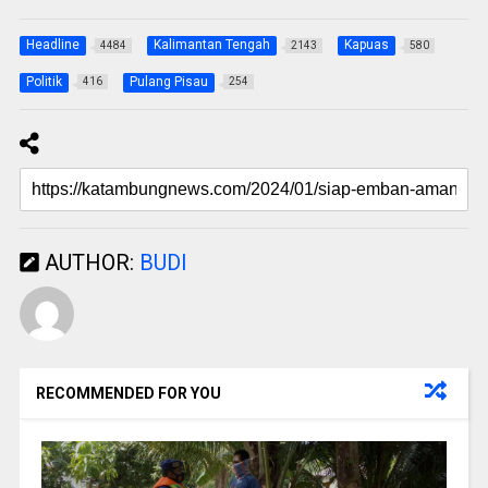
Headline
Kalimantan Tengah
Kapuas
4484
2143
580
Politik
Pulang Pisau
416
254
AUTHOR:
BUDI
RECOMMENDED FOR YOU