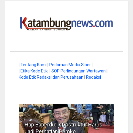
|
Tentang Kami
|
Pedoman Media Siber
|
|
Etika Kode Etik
|
SOP Perlindungan Wartawan
|
Kode Etik Redaksi dan Perusahaan
|
Redaksi
a di
Hap Baperdu: Infrastruktur Harus
Musi
Jadi Perhatian Pemko
Peng